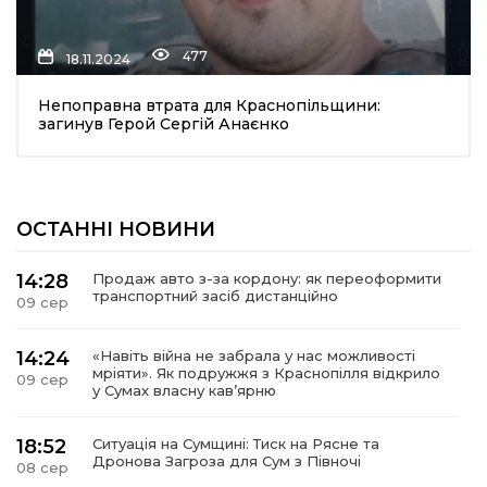
477
18.11.2024
Непоправна втрата для Краснопільщини:
загинув Герой Сергій Анаєнко
шення
ОСТАННІ НОВИНИ
ти
14:28
Продаж авто з-за кордону: як переоформити
транспортний засіб дистанційно
09 сер
14:24
«Навіть війна не забрала у нас можливості
мріяти». Як подружжя з Краснопілля відкрило
09 сер
у Сумах власну кав’ярню
18:52
Ситуація на Сумщині: Тиск на Рясне та
Дронова Загроза для Сум з Півночі
08 сер