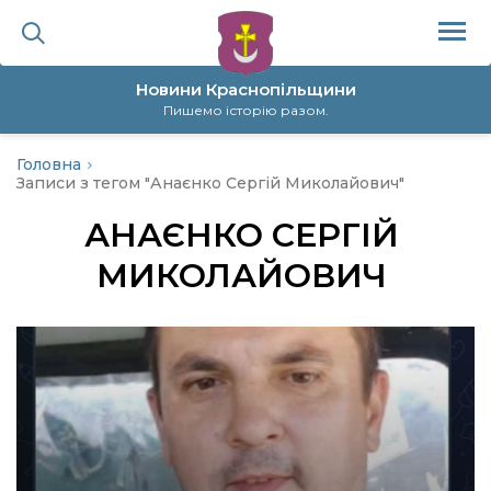
Новини Краснопільщини
Пишемо історію разом.
Головна
ційна політика
Записи з тегом "Анаєнко Сергій Миколайович"
АНАЄНКО СЕРГІЙ
да
МИКОЛАЙОВИЧ
я
а
нал
ура