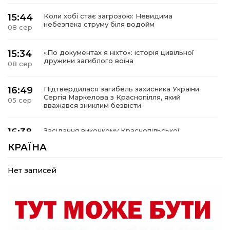
15:44
Коли хобі стає загрозою: Невидима
небезпека струму біля водойм
08 сер
15:34
«По документах я ніхто»: історія цивільної
дружини загиблого воїна
08 сер
16:49
Підтвердилася загибель захисника України
Сергія Маркелова з Краснопілля, який
05 сер
вважався зниклим безвісти
16:38
Засідання виконкому Краснопільської
селищної ради: 27,6 млн грн компенсацій за
05 сер
КРАЇНА
знищене житло та соціальний захист дітей
Нет записей
16:26
Краснопільщина під ворожими ударами: у
лікарні помер поранений чоловік, є нова
05 сер
постраждала
09:33
Не лише документи: несподівані речі, які
можуть врятувати життя під час обстрілу
05 сер