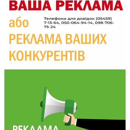
09:26
Що робити, якщо в нотаріальному документі
виявлено описку?
05 сер
18:39
«КОЛО НЕЗЛАМНИХ»: як діти та ветерани
разом створюють унікальний телепроєкт
04 сер
09:52
Родина Степаненків: від квітучого
прикордоння до втраченого дому
04 сер
19:36
Пишіть листи самому собі, або як уникнути
маніпуляційбез конфліктів
30 лип
19:29
«Все закінчиться, приїду й одружуся…»: Пам’яті
26-річного Захисника Богдана Ємця (ВІДЕО)
30 лип
20:06
Паливо по 100 грн та ризик дефіциту: чому в
Україні різко зростають ціни на АЗС
28 лип