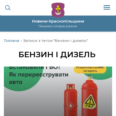
Новини Краснопільщини
Пишемо історію разом.
Головна
Записи з тегом "бензин і дизель"
ційна політика
БЕНЗИН І ДИЗЕЛЬ
да
я
а
нал
ура