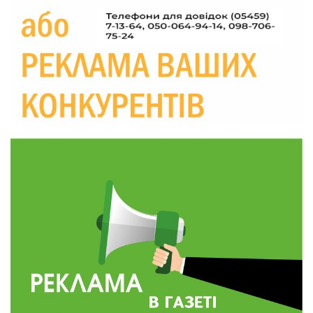
прикордоння до втраченого дому
04 сер
19:36
Пишіть листи самому собі, або як уникнути
маніпуляційбез конфліктів
30 лип
19:29
«Все закінчиться, приїду й одружуся…»: Пам’яті
26-річного Захисника Богдана Ємця (ВІДЕО)
30 лип
20:06
Паливо по 100 грн та ризик дефіциту: чому в
Україні різко зростають ціни на АЗС
28 лип
20:00
Житлові сертифікати, підготовка до зими та
підтримка ВПО: підсумки засідання виконкому
28 лип
Краснопільської селищної ради
10:36
Валентина Масалітіна: «Нас тримає віра в
Перемогу і повернення додому»
28 лип
10:31
Знову біль… Знову втрата… На щиті
повертається захисник України Богдан Ємець
28 лип