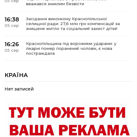
05 сер
вважався зниклим безвісти
16:38
Засідання виконкому Краснопільської
селищної ради: 27,6 млн грн компенсацій за
05 сер
знищене житло та соціальний захист дітей
16:26
Краснопільщина під ворожими ударами: у
лікарні помер поранений чоловік, є нова
05 сер
постраждала
09:33
Не лише документи: несподівані речі, які
можуть врятувати життя під час обстрілу
КРАЇНА
05 сер
Нет записей
09:26
Що робити, якщо в нотаріальному документі
виявлено описку?
05 сер
18:39
«КОЛО НЕЗЛАМНИХ»: як діти та ветерани
разом створюють унікальний телепроєкт
04 сер
09:52
Родина Степаненків: від квітучого