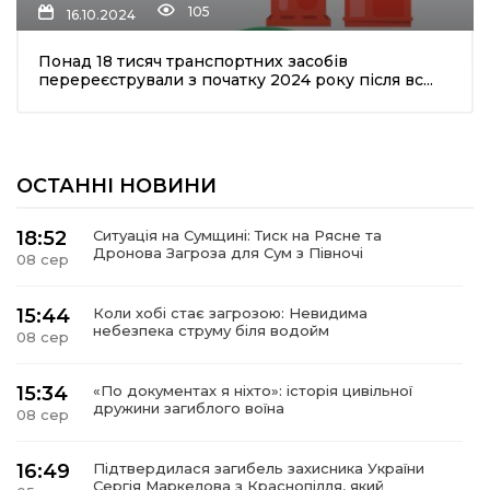
105
16.10.2024
Понад 18 тисяч транспортних засобів
перереєстрували з початку 2024 року після вс...
ОСТАННІ НОВИНИ
шення
18:52
Ситуація на Сумщині: Тиск на Рясне та
Дронова Загроза для Сум з Півночі
08 сер
ти
15:44
Коли хобі стає загрозою: Невидима
небезпека струму біля водойм
08 сер
15:34
«По документах я ніхто»: історія цивільної
дружини загиблого воїна
08 сер
16:49
Підтвердилася загибель захисника України
Сергія Маркелова з Краснопілля, який