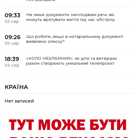
09:33
Не лише документи: несподівані речі, які
можуть врятувати життя під час обстрілу
05 сер
09:26
Що робити, якщо в нотаріальному документі
виявлено описку?
05 сер
18:39
«КОЛО НЕЗЛАМНИХ»: як діти та ветерани
разом створюють унікальний телепроєкт
04 сер
09:52
Родина Степаненків: від квітучого
прикордоння до втраченого дому
КРАЇНА
04 сер
Нет записей
19:36
Пишіть листи самому собі, або як уникнути
маніпуляційбез конфліктів
30 лип
19:29
«Все закінчиться, приїду й одружуся…»: Пам’яті
26-річного Захисника Богдана Ємця (ВІДЕО)
30 лип