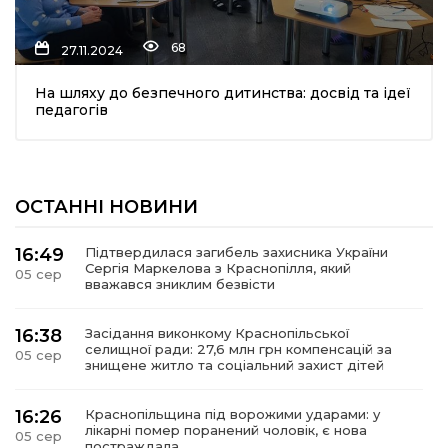
68
27.11.2024
На шляху до безпечного дитинства: досвід та ідеї
педагогів
шення
ОСТАННІ НОВИНИ
ти
16:49
Підтвердилася загибель захисника України
Сергія Маркелова з Краснопілля, який
05 сер
вважався зниклим безвісти
16:38
Засідання виконкому Краснопільської
селищної ради: 27,6 млн грн компенсацій за
05 сер
знищене житло та соціальний захист дітей
16:26
Краснопільщина під ворожими ударами: у
лікарні помер поранений чоловік, є нова
05 сер
постраждала