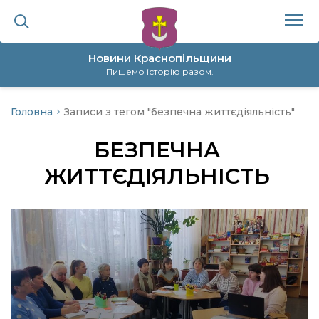
Новини Краснопільщини
Пишемо історію разом.
Головна
Записи з тегом "безпечна життєдіяльність"
ційна політика
БЕЗПЕЧНА
да
ЖИТТЄДІЯЛЬНІСТЬ
я
а
нал
ура