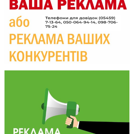
20:06
Паливо по 100 грн та ризик дефіциту: чому в
Україні різко зростають ціни на АЗС
28 лип
20:00
Житлові сертифікати, підготовка до зими та
підтримка ВПО: підсумки засідання виконкому
28 лип
Краснопільської селищної ради
10:36
Валентина Масалітіна: «Нас тримає віра в
Перемогу і повернення додому»
28 лип
10:31
Знову біль… Знову втрата… На щиті
повертається захисник України Богдан Ємець
28 лип
16:57
Обмежено придатний, але безмежно
вмотивований: Як колишній лісівник став асом
24 лип
артилерії
16:34
490 пацієнтів та 15 відвіданих сіл: МБФ
«Альянс громадського здоров’я» підбив
24 лип
підсумки роботи мобільних клінік у Сумській