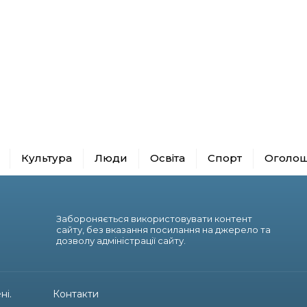
Культура
Люди
Освіта
Спорт
Оголо
Забороняється використовувати контент
сайту, без вказання посилання на джерело та
дозволу адміністрації сайту.
ні.
Контакти