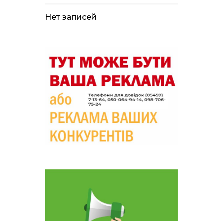
лікарні помер поранений
чоловік, є нова
постраждала
Нет записей
09:33
Не лише документи:
несподівані речі, які
05 сер
можуть врятувати життя
під час обстрілу
09:26
Що робити, якщо в
нотаріальному документі
05 сер
виявлено описку?
18:39
«КОЛО НЕЗЛАМНИХ»: як
діти та ветерани разом
04 сер
створюють унікальний
телепроєкт
09:52
Родина Степаненків: від
квітучого прикордоння
04 сер
до втраченого дому
19:36
Пишіть листи самому