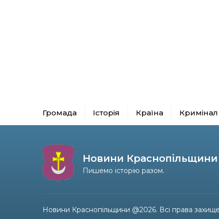
Громада
Історія
Країна
Кримінал
Новини Краснопільщини
Пишемо історію разом.
Новини Краснопільщини @2026. Всі права захище