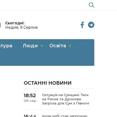
Сьогодні:
Неділя, 9 Серпня
ьтура
Люди
Освіта
ОСТАННІ НОВИНИ
18:52
Ситуація на Сумщині: Тиск
на Рясне та Дронова
08 сер
Загроза для Сум з Півночі
15:44
Коли хобі стає загрозою: