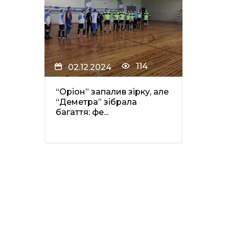
114
02.12.2024
“Оріон” запалив зірку, але
“Деметра” зібрала
багаття: фе...