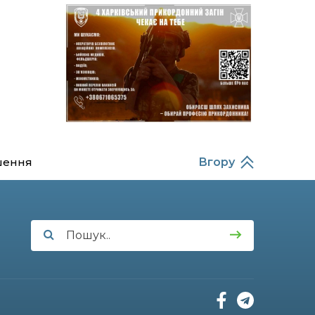
Балабаєнка (ВІДЕО)
08:46
Командир гармати
Руслан Козирін: «Змінити
23 лип
підрозділ чи бригаду –
навіть думки не було»
20:36
Нова кав’ярня в Сумах: як
родина військового з
22 лип
Краснопілля відкрила
«Лев каву» за грантові
кошти (ВІДЕО)
шення
Вгору
14:37
Захищав кордон до
останнього подиху:
21 лип
пам’яті полеглого
прикордонника
Олександра Кичаня
(ВІДЕО)
11:28
Від штанги до «крил»: як
спорт і характер
21 лип
колишнього