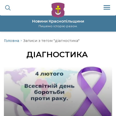
Новини Краснопільщини
Пишемо історію разом.
Головна
Записи з тегом "діагностика"
ційна політика
ДІАГНОСТИКА
да
я
а
нал
ура