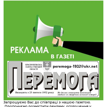
10:31
Знову біль… Знову втрата… На щиті
повертається захисник України Богдан Ємець
28 лип
16:57
Обмежено придатний, але безмежно
вмотивований: Як колишній лісівник став асом
24 лип
артилерії
16:34
490 пацієнтів та 15 відвіданих сіл: МБФ
«Альянс громадського здоров’я» підбив
24 лип
підсумки роботи мобільних клінік у Сумській
області
12:24
Покинув безпечне життя за кордоном, щоб
захистити рідну землю: пам’яті Сергія
23 лип
Балабаєнка (ВІДЕО)
08:46
Командир гармати Руслан Козирін: «Змінити
підрозділ чи бригаду – навіть думки не було»
23 лип
20:36
Нова кав’ярня в Сумах: як родина військового
Запрошуємо Вас до співпраці з нашою газетою.
з Краснопілля відкрила «Лев каву» за грантові
22 лип
Пропонуємо розмістити рекламу, оголошення у