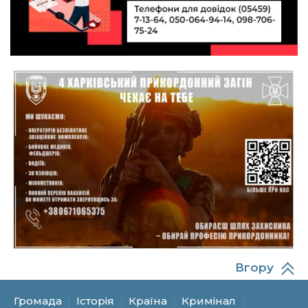
підтримайте петицію про присвоєння звання
19 лип
«Герой України» (посмертно) прикордоннику
Олександру Бойку
20:34
Кохання попри все: як українці створюють сім’ї
в реаліях 2026 року
17 лип
13:52
І волейбол, і хімія на “відмінно”: неймовірна
історія успіху випускниці з Краснопілля
15 лип
Анастасії Гонтар
13:27
НБУ вводить нову банкноту 2 000 грн із
портретом легендарного українця: що
15 лип
зміниться для наших гаманців
13:22
Гаманець у шоці: які продукти в Україні різко
подешевшали, а за що доведеться платити
15 лип
більше?
Вгору
13:10
Захищав до останнього подиху: Миропілля
втратило свого захисника Володимира
15 лип
Токарева
Громада
Історія
Країна
Кримінал