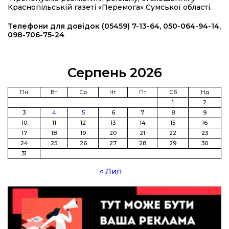
кошти (ВІДЕО)
Краснопільській газеті «Перемога» Сумської області.
14:37
Захищав кордон до останнього подиху:
Телефони для довідок (05459) 7-13-64, 050-064-94-14,
пам’яті полеглого прикордонника Олександра
098-706-75-24
21 лип
Кичаня (ВІДЕО)
11:28
Від штанги до «крил»: як спорт і характер
Серпень 2026
колишнього паверліфтера гартують перемогу
21 лип
на Донеччині
Пн
Вт
Ср
Чт
Пт
Сб
Нд
1
2
11:19
На щиті повертається додому:
3
4
5
6
7
8
9
Краснопільська громада втратила 27-річного
21 лип
10
11
12
13
14
15
16
Захисника Сергія Балабаєнка
17
18
19
20
21
22
23
24
25
26
27
28
29
30
11:00
Музей, який був частиною життя
31
19 лип
« Лип
10:49
Інтелектуальні злети та творчі перемоги:
історія успіху випускниці Вікторії Кондратенко
19 лип
10:40
Вірний присязі до останнього подиху: