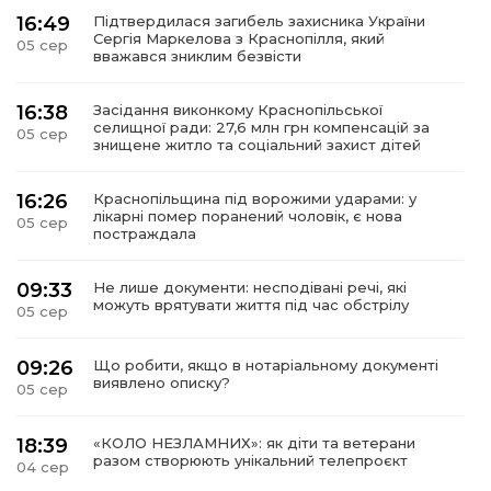
16:49
Підтвердилася загибель захисника України
Сергія Маркелова з Краснопілля, який
05 сер
вважався зниклим безвісти
16:38
Засідання виконкому Краснопільської
селищної ради: 27,6 млн грн компенсацій за
05 сер
знищене житло та соціальний захист дітей
16:26
Краснопільщина під ворожими ударами: у
лікарні помер поранений чоловік, є нова
05 сер
постраждала
09:33
Не лише документи: несподівані речі, які
можуть врятувати життя під час обстрілу
05 сер
09:26
Що робити, якщо в нотаріальному документі
виявлено описку?
05 сер
18:39
«КОЛО НЕЗЛАМНИХ»: як діти та ветерани
разом створюють унікальний телепроєкт
04 сер