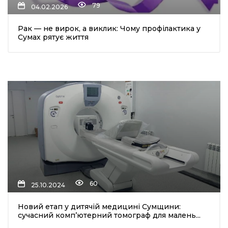
79
04.02.2026
Рак — не вирок, а виклик: Чому профілактика у
Сумах рятує життя
шення
ти
60
25.10.2024
Новий етап у дитячій медицині Сумщини:
сучасний комп’ютерний томограф для малень...