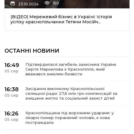
150
23.10.2024
(ВІДЕО) Мережевий бізнес в Україні: Історія
успіху краснопільчанки Тетяни Мосійч...
ОСТАННІ НОВИНИ
шення
16:49
Підтвердилася загибель захисника України
Сергія Маркелова з Краснопілля, який
05 сер
ти
вважався зниклим безвісти
16:38
Засідання виконкому Краснопільської
селищної ради: 27,6 млн грн компенсацій за
05 сер
знищене житло та соціальний захист дітей
16:26
Краснопільщина під ворожими ударами: у
лікарні помер поранений чоловік, є нова
05 сер
постраждала