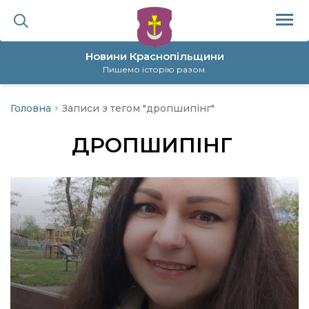
Новини Краснопільщини
Пишемо історію разом.
Головна
Записи з тегом "дропшипінг"
ційна політика
ДРОПШИПІНГ
да
я
а
нал
ура