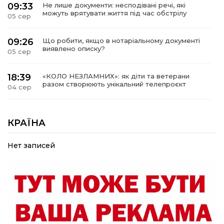
09:33
Не лише документи: несподівані речі, які
можуть врятувати життя під час обстрілу
05 сер
09:26
Що робити, якщо в нотаріальному документі
виявлено описку?
05 сер
18:39
«КОЛО НЕЗЛАМНИХ»: як діти та ветерани
разом створюють унікальний телепроєкт
04 сер
09:52
Родина Степаненків: від квітучого
прикордоння до втраченого дому
КРАЇНА
04 сер
Нет записей
19:36
Пишіть листи самому собі, або як уникнути
маніпуляційбез конфліктів
30 лип
19:29
«Все закінчиться, приїду й одружуся…»: Пам’яті
26-річного Захисника Богдана Ємця (ВІДЕО)
30 лип
20:06
Паливо по 100 грн та ризик дефіциту: чому в