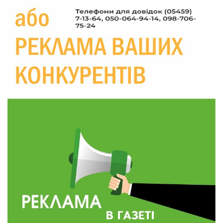
Україні різко зростають ціни на АЗС
28 лип
20:00
Житлові сертифікати, підготовка до зими та
підтримка ВПО: підсумки засідання виконкому
28 лип
Краснопільської селищної ради
10:36
Валентина Масалітіна: «Нас тримає віра в
Перемогу і повернення додому»
28 лип
10:31
Знову біль… Знову втрата… На щиті
повертається захисник України Богдан Ємець
28 лип
16:57
Обмежено придатний, але безмежно
вмотивований: Як колишній лісівник став асом
24 лип
артилерії
16:34
490 пацієнтів та 15 відвіданих сіл: МБФ
«Альянс громадського здоров’я» підбив
24 лип
підсумки роботи мобільних клінік у Сумській
області