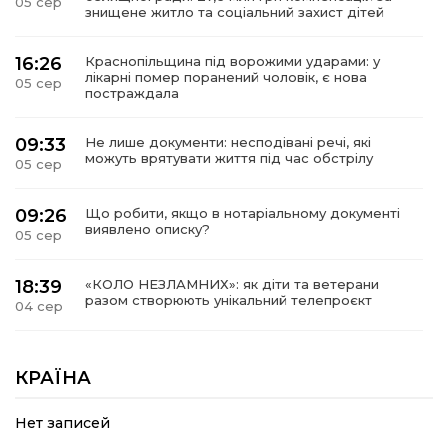
05 сер
знищене житло та соціальний захист дітей
16:26
Краснопільщина під ворожими ударами: у
лікарні помер поранений чоловік, є нова
05 сер
постраждала
09:33
Не лише документи: несподівані речі, які
можуть врятувати життя під час обстрілу
05 сер
09:26
Що робити, якщо в нотаріальному документі
виявлено описку?
05 сер
18:39
«КОЛО НЕЗЛАМНИХ»: як діти та ветерани
разом створюють унікальний телепроєкт
04 сер
09:52
Родина Степаненків: від квітучого
прикордоння до втраченого дому
КРАЇНА
04 сер
Нет записей
19:36
Пишіть листи самому собі, або як уникнути
маніпуляційбез конфліктів