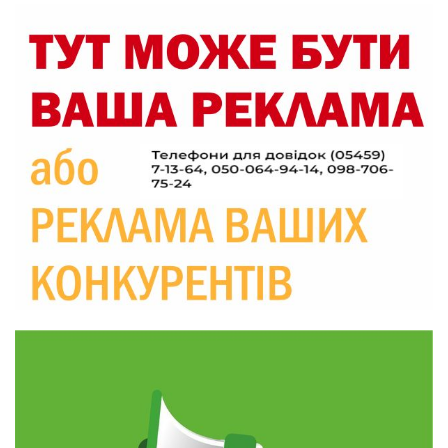
30 лип
19:29
«Все закінчиться, приїду й одружуся…»: Пам’яті
26-річного Захисника Богдана Ємця (ВІДЕО)
30 лип
20:06
Паливо по 100 грн та ризик дефіциту: чому в
Україні різко зростають ціни на АЗС
28 лип
20:00
Житлові сертифікати, підготовка до зими та
підтримка ВПО: підсумки засідання виконкому
28 лип
Краснопільської селищної ради
10:36
Валентина Масалітіна: «Нас тримає віра в
Перемогу і повернення додому»
28 лип
10:31
Знову біль… Знову втрата… На щиті
повертається захисник України Богдан Ємець
28 лип
16:57
Обмежено придатний, але безмежно
вмотивований: Як колишній лісівник став асом
24 лип
артилерії