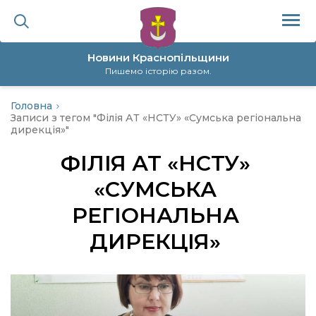
Новини Краснопільщини
Пишемо історію разом.
Головна
ційна політика
Записи з тегом "Філія АТ «НСТУ» «Сумська регіональна
дирекція»"
да
ФІЛІЯ АТ «НСТУ»
«СУМСЬКА
я
РЕГІОНАЛЬНА
а
ДИРЕКЦІЯ»
нал
ура