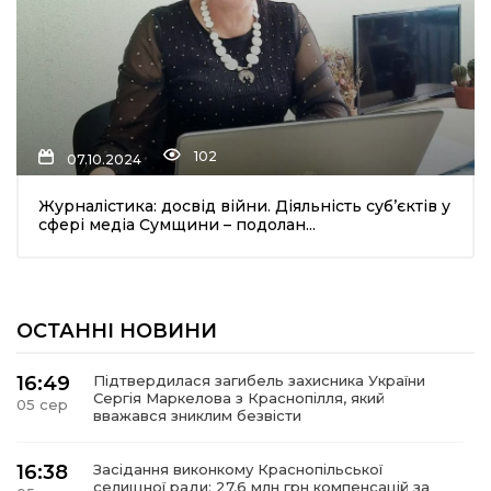
102
07.10.2024
Журналістика: досвід війни. Діяльність суб’єктів у
шення
сфері медіа Сумщини – подолан...
ти
ОСТАННІ НОВИНИ
16:49
Підтвердилася загибель захисника України
Сергія Маркелова з Краснопілля, який
05 сер
вважався зниклим безвісти
16:38
Засідання виконкому Краснопільської
селищної ради: 27,6 млн грн компенсацій за