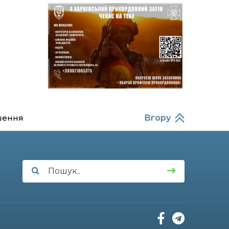
14:37
Захищав кордон до
останнього подиху:
21 лип
пам’яті полеглого
прикордонника
Олександра Кичаня
(ВІДЕО)
11:28
Від штанги до «крил»: як
спорт і характер
21 лип
колишнього
паверліфтера гартують
перемогу на Донеччині
шення
Вгору
11:19
На щиті повертається
додому: Краснопільська
21 лип
громада втратила 27-
річного Захисника Сергія
Балабаєнка
11:00
Музей, який був частиною
життя
19 лип