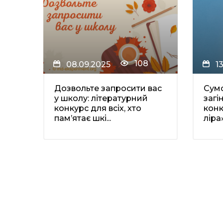
108
08.09.2025
1
Дозвольте запросити вас
Сум
у школу: літературний
загі
конкурс для всіх, хто
конк
пам’ятає шкі...
ліра