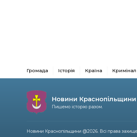
Громада
Історія
Країна
Кримінал
Новини Краснопільщини
Пишемо історію разом.
Новини Краснопільщини @2026. Всі права захище