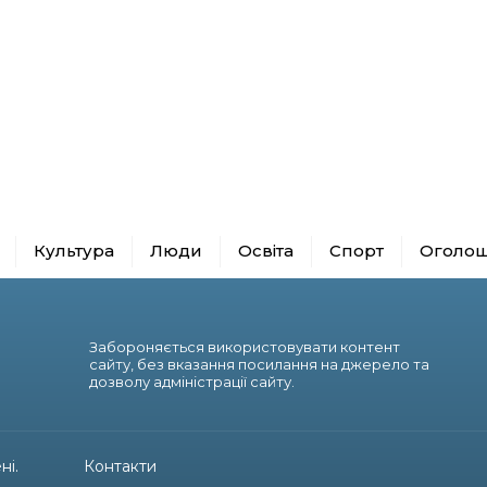
Культура
Люди
Освіта
Спорт
Оголо
Забороняється використовувати контент
сайту, без вказання посилання на джерело та
дозволу адміністрації сайту.
ні.
Контакти