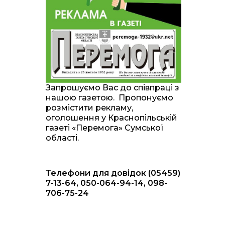
20:00
Житлові сертифікати,
підготовка до зими та
28 лип
підтримка ВПО: підсумки
засідання виконкому
Краснопільської
селищної ради
10:36
Валентина Масалітіна:
«Нас тримає віра в
28 лип
Запрошуємо Вас до співпраці з
Перемогу і повернення
нашою газетою. Пропонуємо
додому»
розмістити рекламу,
оголошення у Краснопільській
10:31
Знову біль… Знову
газеті «Перемога» Сумської
втрата… На щиті
28 лип
області.
повертається захисник
України Богдан Ємець
Телефони для довідок (05459)
16:57
Обмежено придатний,
але безмежно
7-13-64, 050-064-94-14, 098-
24 лип
вмотивований: Як
706-75-24
колишній лісівник став
асом артилерії