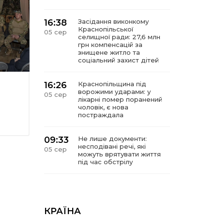
16:38
Засідання виконкому
Краснопільської
05 сер
селищної ради: 27,6 млн
грн компенсацій за
знищене житло та
соціальний захист дітей
16:26
Краснопільщина під
ворожими ударами: у
05 сер
лікарні помер поранений
чоловік, є нова
постраждала
09:33
Не лише документи:
несподівані речі, які
05 сер
можуть врятувати життя
під час обстрілу
09:26
Що робити, якщо в
нотаріальному документі
05 сер
виявлено описку?
КРАЇНА