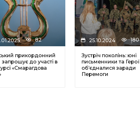
82
180
3.01.2025
25.10.2024
ський прикордонний
Зустріч поколінь: юні
н запрошує до участі в
письменники та Герої
урсі «Смарагдова
об’єдналися заради
»
Перемоги