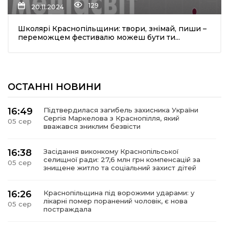
129
20.11.2024
Школярі Краснопільщини: твори, знімай, пиши –
переможцем фестивалю можеш бути ти...
ОСТАННІ НОВИНИ
шення
16:49
Підтвердилася загибель захисника України
Сергія Маркелова з Краснопілля, який
05 сер
ти
вважався зниклим безвісти
16:38
Засідання виконкому Краснопільської
селищної ради: 27,6 млн грн компенсацій за
05 сер
знищене житло та соціальний захист дітей
16:26
Краснопільщина під ворожими ударами: у
лікарні помер поранений чоловік, є нова
05 сер
постраждала