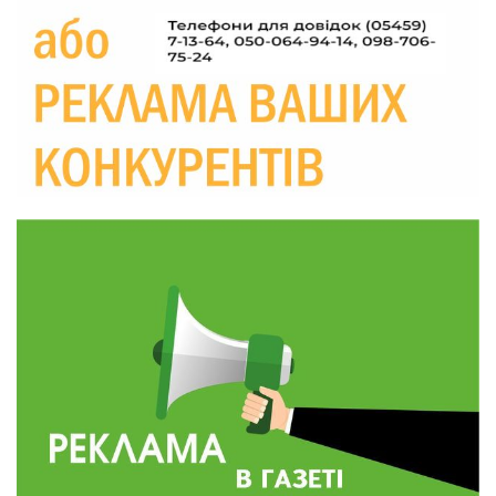
Україні різко зростають ціни на АЗС
28 лип
20:00
Житлові сертифікати, підготовка до зими та
підтримка ВПО: підсумки засідання виконкому
28 лип
Краснопільської селищної ради
10:36
Валентина Масалітіна: «Нас тримає віра в
Перемогу і повернення додому»
28 лип
10:31
Знову біль… Знову втрата… На щиті
повертається захисник України Богдан Ємець
28 лип
16:57
Обмежено придатний, але безмежно
вмотивований: Як колишній лісівник став асом
24 лип
артилерії
16:34
490 пацієнтів та 15 відвіданих сіл: МБФ
«Альянс громадського здоров’я» підбив
24 лип
підсумки роботи мобільних клінік у Сумській
області