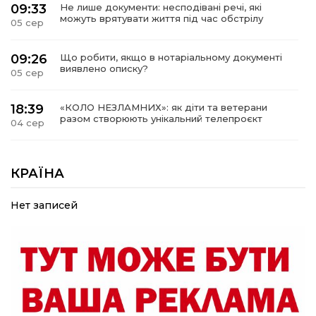
09:33
Не лише документи: несподівані речі, які
можуть врятувати життя під час обстрілу
05 сер
09:26
Що робити, якщо в нотаріальному документі
виявлено описку?
05 сер
18:39
«КОЛО НЕЗЛАМНИХ»: як діти та ветерани
разом створюють унікальний телепроєкт
04 сер
09:52
Родина Степаненків: від квітучого
прикордоння до втраченого дому
КРАЇНА
04 сер
Нет записей
19:36
Пишіть листи самому собі, або як уникнути
маніпуляційбез конфліктів
30 лип
19:29
«Все закінчиться, приїду й одружуся…»: Пам’яті
26-річного Захисника Богдана Ємця (ВІДЕО)
30 лип
20:06
Паливо по 100 грн та ризик дефіциту: чому в