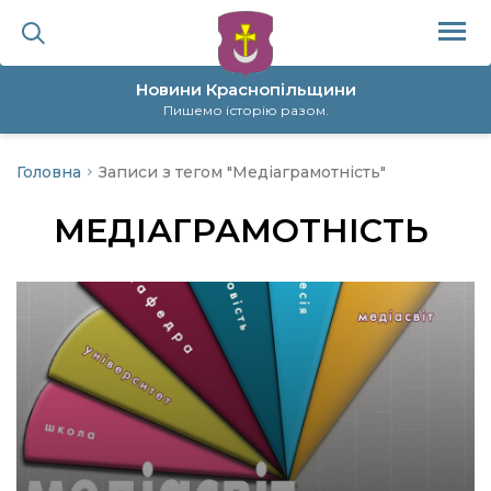
Новини Краснопільщини
Пишемо історію разом.
Головна
Записи з тегом "Медіаграмотність"
ційна політика
МЕДІАГРАМОТНІСТЬ
да
я
а
нал
ура