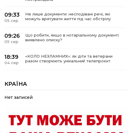
09:33
Не лише документи: несподівані речі, які
можуть врятувати життя під час обстрілу
05 сер
09:26
Що робити, якщо в нотаріальному документі
виявлено описку?
05 сер
18:39
«КОЛО НЕЗЛАМНИХ»: як діти та ветерани
разом створюють унікальний телепроєкт
04 сер
09:52
Родина Степаненків: від квітучого
прикордоння до втраченого дому
КРАЇНА
04 сер
Нет записей
19:36
Пишіть листи самому собі, або як уникнути
маніпуляційбез конфліктів
30 лип
19:29
«Все закінчиться, приїду й одружуся…»: Пам’яті
26-річного Захисника Богдана Ємця (ВІДЕО)
30 лип