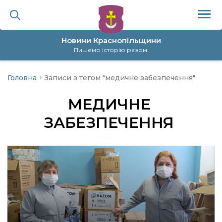
Новини Краснопільщини
Пишемо історію разом.
Головна
Записи з тегом "медичне забезпечення"
ційна політика
МЕДИЧНЕ
да
ЗАБЕЗПЕЧЕННЯ
я
а
нал
ура