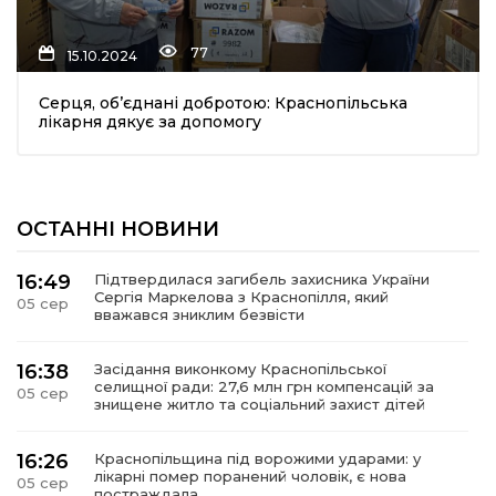
77
15.10.2024
Серця, об’єднані добротою: Краснопільська
лікарня дякує за допомогу
шення
ОСТАННІ НОВИНИ
ти
16:49
Підтвердилася загибель захисника України
Сергія Маркелова з Краснопілля, який
05 сер
вважався зниклим безвісти
16:38
Засідання виконкому Краснопільської
селищної ради: 27,6 млн грн компенсацій за
05 сер
знищене житло та соціальний захист дітей
16:26
Краснопільщина під ворожими ударами: у
лікарні помер поранений чоловік, є нова
05 сер
постраждала