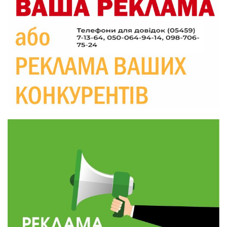
20:06
Паливо по 100 грн та ризик дефіциту: чому в
Україні різко зростають ціни на АЗС
28 лип
20:00
Житлові сертифікати, підготовка до зими та
підтримка ВПО: підсумки засідання виконкому
28 лип
Краснопільської селищної ради
10:36
Валентина Масалітіна: «Нас тримає віра в
Перемогу і повернення додому»
28 лип
10:31
Знову біль… Знову втрата… На щиті
повертається захисник України Богдан Ємець
28 лип
16:57
Обмежено придатний, але безмежно
вмотивований: Як колишній лісівник став асом
24 лип
артилерії
16:34
490 пацієнтів та 15 відвіданих сіл: МБФ
«Альянс громадського здоров’я» підбив
24 лип
підсумки роботи мобільних клінік у Сумській