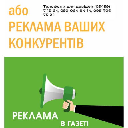
09:26
виявлено описку?
05 сер
18:39
«КОЛО НЕЗЛАМНИХ»: як діти та ветерани
разом створюють унікальний телепроєкт
04 сер
09:52
Родина Степаненків: від квітучого
прикордоння до втраченого дому
04 сер
19:36
Пишіть листи самому собі, або як уникнути
маніпуляційбез конфліктів
30 лип
19:29
«Все закінчиться, приїду й одружуся…»: Пам’яті
26-річного Захисника Богдана Ємця (ВІДЕО)
30 лип
20:06
Паливо по 100 грн та ризик дефіциту: чому в
Україні різко зростають ціни на АЗС
28 лип
20:00
Житлові сертифікати, підготовка до зими та
підтримка ВПО: підсумки засідання виконкому
28 лип