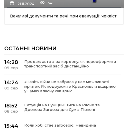
541
21.11.2024
Важливі документи та речі при евакуації: чекліст
ОСТАННІ НОВИНИ
шення
14:28
Продаж авто з-за кордону: як переоформити
транспортний засіб дистанційно
09 сер
ти
14:24
«Навіть війна не забрала у нас можливості
мріяти». Як подружжя з Краснопілля відкрило
09 сер
у Сумах власну кав’ярню
18:52
Ситуація на Сумщині: Тиск на Рясне та
Дронова Загроза для Сум з Півночі
08 сер
15:44
Коли хобі стає загрозою: Невидима