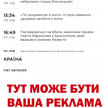
небезпека струму біля водойм
08 сер
15:34
«По документах я ніхто»: історія цивільної
дружини загиблого воїна
08 сер
16:49
Підтвердилася загибель захисника України
Сергія Маркелова з Краснопілля, який
05 сер
вважався зниклим безвісти
16:38
Засідання виконкому Краснопільської
селищної ради: 27,6 млн грн компенсацій за
05 сер
КРАЇНА
знищене житло та соціальний захист дітей
Нет записей
16:26
Краснопільщина під ворожими ударами: у
лікарні помер поранений чоловік, є нова
05 сер
постраждала
09:33
Не лише документи: несподівані речі, які
можуть врятувати життя під час обстрілу
05 сер
Що робити, якщо в нотаріальному документі