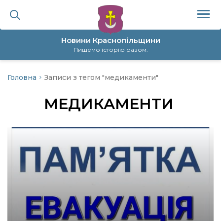
Новини Краснопільщини
Пишемо історію разом.
Головна
Записи з тегом "медикаменти"
ційна політика
МЕДИКАМЕНТИ
да
я
а
нал
ура