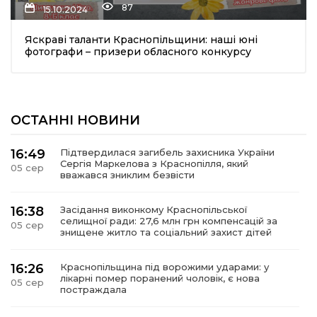
87
15.10.2024
Яскраві таланти Краснопільщини: наші юні
фотографи – призери обласного конкурсу
ОСТАННІ НОВИНИ
шення
16:49
Підтвердилася загибель захисника України
Сергія Маркелова з Краснопілля, який
05 сер
ти
вважався зниклим безвісти
16:38
Засідання виконкому Краснопільської
селищної ради: 27,6 млн грн компенсацій за
05 сер
знищене житло та соціальний захист дітей
16:26
Краснопільщина під ворожими ударами: у
лікарні помер поранений чоловік, є нова
05 сер
постраждала