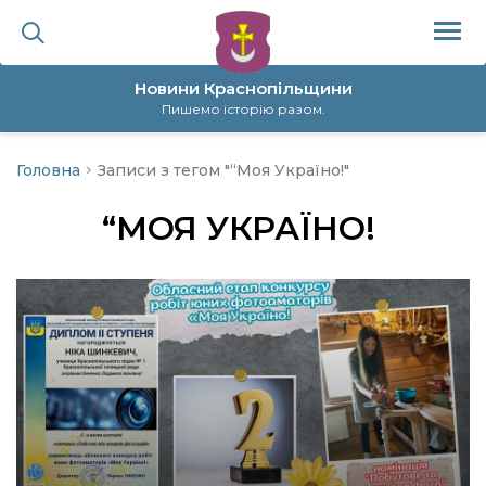
Новини Краснопільщини
Пишемо історію разом.
Головна
Записи з тегом "“Моя Україно!"
ційна політика
“МОЯ УКРАЇНО!
да
я
а
нал
ура