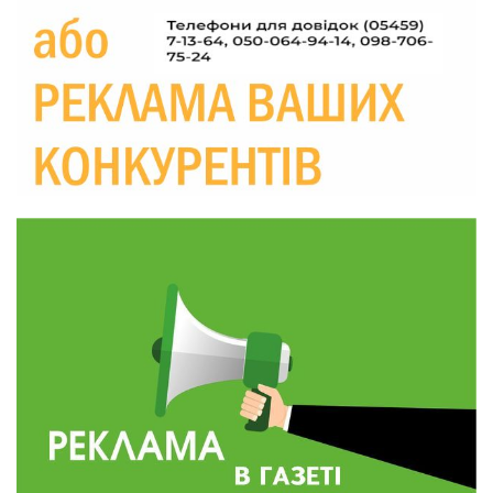
Україні різко зростають ціни на АЗС
28 лип
20:00
Житлові сертифікати, підготовка до зими та
підтримка ВПО: підсумки засідання виконкому
28 лип
Краснопільської селищної ради
10:36
Валентина Масалітіна: «Нас тримає віра в
Перемогу і повернення додому»
28 лип
10:31
Знову біль… Знову втрата… На щиті
повертається захисник України Богдан Ємець
28 лип
16:57
Обмежено придатний, але безмежно
вмотивований: Як колишній лісівник став асом
24 лип
артилерії
16:34
490 пацієнтів та 15 відвіданих сіл: МБФ
«Альянс громадського здоров’я» підбив
24 лип
підсумки роботи мобільних клінік у Сумській
області