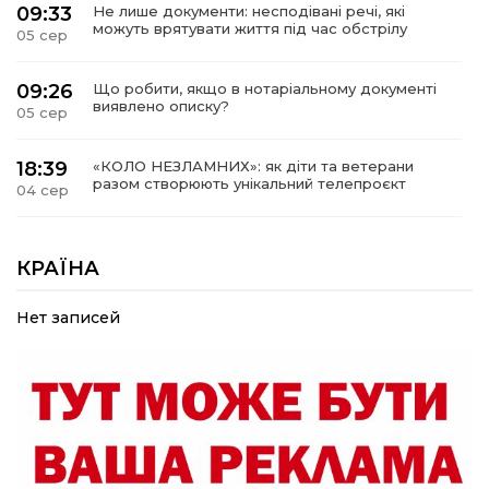
09:33
Не лише документи: несподівані речі, які
можуть врятувати життя під час обстрілу
05 сер
09:26
Що робити, якщо в нотаріальному документі
виявлено описку?
05 сер
18:39
«КОЛО НЕЗЛАМНИХ»: як діти та ветерани
разом створюють унікальний телепроєкт
04 сер
09:52
Родина Степаненків: від квітучого
прикордоння до втраченого дому
КРАЇНА
04 сер
Нет записей
19:36
Пишіть листи самому собі, або як уникнути
маніпуляційбез конфліктів
30 лип
19:29
«Все закінчиться, приїду й одружуся…»: Пам’яті
26-річного Захисника Богдана Ємця (ВІДЕО)
30 лип
20:06
Паливо по 100 грн та ризик дефіциту: чому в