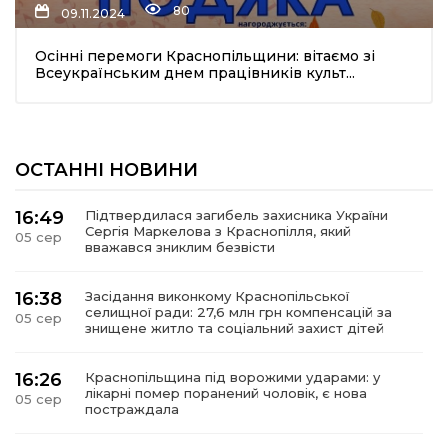
80
09.11.2024
Осінні перемоги Краснопільщини: вітаємо зі
Всеукраїнським днем працівників культ...
ОСТАННІ НОВИНИ
шення
16:49
Підтвердилася загибель захисника України
Сергія Маркелова з Краснопілля, який
05 сер
ти
вважався зниклим безвісти
16:38
Засідання виконкому Краснопільської
селищної ради: 27,6 млн грн компенсацій за
05 сер
знищене житло та соціальний захист дітей
16:26
Краснопільщина під ворожими ударами: у
лікарні помер поранений чоловік, є нова
05 сер
постраждала