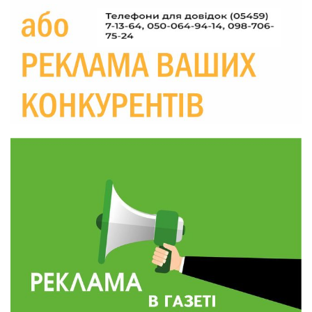
Україні різко зростають ціни на АЗС
28 лип
20:00
Житлові сертифікати, підготовка до зими та
підтримка ВПО: підсумки засідання виконкому
28 лип
Краснопільської селищної ради
10:36
Валентина Масалітіна: «Нас тримає віра в
Перемогу і повернення додому»
28 лип
10:31
Знову біль… Знову втрата… На щиті
повертається захисник України Богдан Ємець
28 лип
16:57
Обмежено придатний, але безмежно
вмотивований: Як колишній лісівник став асом
24 лип
артилерії
16:34
490 пацієнтів та 15 відвіданих сіл: МБФ
«Альянс громадського здоров’я» підбив
24 лип
підсумки роботи мобільних клінік у Сумській
області