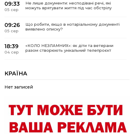
09:33
Не лише документи: несподівані речі, які
можуть врятувати життя під час обстрілу
05 сер
09:26
Що робити, якщо в нотаріальному документі
виявлено описку?
05 сер
18:39
«КОЛО НЕЗЛАМНИХ»: як діти та ветерани
разом створюють унікальний телепроєкт
04 сер
09:52
Родина Степаненків: від квітучого
прикордоння до втраченого дому
КРАЇНА
04 сер
Нет записей
19:36
Пишіть листи самому собі, або як уникнути
маніпуляційбез конфліктів
30 лип
19:29
«Все закінчиться, приїду й одружуся…»: Пам’яті
26-річного Захисника Богдана Ємця (ВІДЕО)
30 лип
20:06
Паливо по 100 грн та ризик дефіциту: чому в