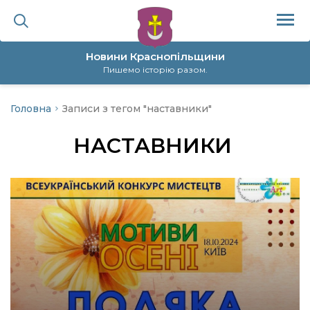
Новини Краснопільщини
Пишемо історію разом.
Головна
Записи з тегом "наставники"
ційна політика
НАСТАВНИКИ
да
я
а
нал
ура