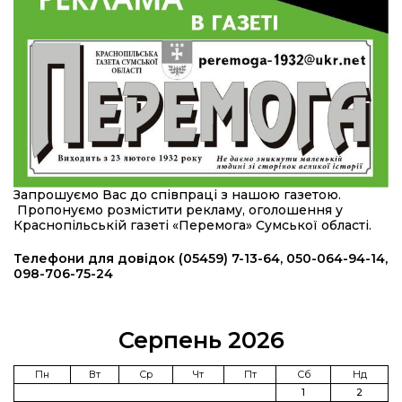
області
12:24
Покинув безпечне життя за кордоном, щоб
захистити рідну землю: пам’яті Сергія
23 лип
Балабаєнка (ВІДЕО)
08:46
Командир гармати Руслан Козирін: «Змінити
підрозділ чи бригаду – навіть думки не було»
23 лип
20:36
Нова кав’ярня в Сумах: як родина військового
Запрошуємо Вас до співпраці з нашою газетою.
з Краснопілля відкрила «Лев каву» за грантові
22 лип
Пропонуємо розмістити рекламу, оголошення у
кошти (ВІДЕО)
Краснопільській газеті «Перемога» Сумської області.
14:37
Захищав кордон до останнього подиху:
Телефони для довідок (05459) 7-13-64, 050-064-94-14,
пам’яті полеглого прикордонника Олександра
098-706-75-24
21 лип
Кичаня (ВІДЕО)
11:28
Від штанги до «крил»: як спорт і характер
Серпень 2026
колишнього паверліфтера гартують перемогу
21 лип
на Донеччині
Пн
Вт
Ср
Чт
Пт
Сб
Нд
1
2