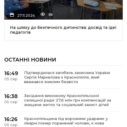
68
27.11.2024
На шляху до безпечного дитинства: досвід та ідеї
педагогів
шення
ОСТАННІ НОВИНИ
ти
16:49
Підтвердилася загибель захисника України
Сергія Маркелова з Краснопілля, який
05 сер
вважався зниклим безвісти
16:38
Засідання виконкому Краснопільської
селищної ради: 27,6 млн грн компенсацій за
05 сер
знищене житло та соціальний захист дітей
16:26
Краснопільщина під ворожими ударами: у
лікарні помер поранений чоловік, є нова
05 сер