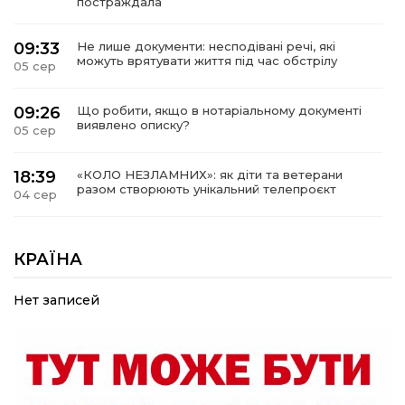
постраждала
09:33
Не лише документи: несподівані речі, які
можуть врятувати життя під час обстрілу
05 сер
09:26
Що робити, якщо в нотаріальному документі
виявлено описку?
05 сер
18:39
«КОЛО НЕЗЛАМНИХ»: як діти та ветерани
разом створюють унікальний телепроєкт
04 сер
09:52
Родина Степаненків: від квітучого
прикордоння до втраченого дому
КРАЇНА
04 сер
Нет записей
19:36
Пишіть листи самому собі, або як уникнути
маніпуляційбез конфліктів
30 лип
19:29
«Все закінчиться, приїду й одружуся…»: Пам’яті
26-річного Захисника Богдана Ємця (ВІДЕО)
30 лип