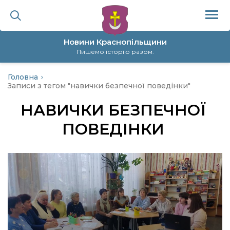
Новини Краснопільщини
Пишемо історію разом.
Головна
ційна політика
Записи з тегом "навички безпечної поведінки"
НАВИЧКИ БЕЗПЕЧНОЇ
да
ПОВЕДІНКИ
я
а
нал
ура