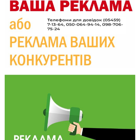
20:06
Паливо по 100 грн та ризик дефіциту: чому в
Україні різко зростають ціни на АЗС
28 лип
20:00
Житлові сертифікати, підготовка до зими та
підтримка ВПО: підсумки засідання виконкому
28 лип
Краснопільської селищної ради
10:36
Валентина Масалітіна: «Нас тримає віра в
Перемогу і повернення додому»
28 лип
10:31
Знову біль… Знову втрата… На щиті
повертається захисник України Богдан Ємець
28 лип
16:57
Обмежено придатний, але безмежно
вмотивований: Як колишній лісівник став асом
24 лип
артилерії
16:34
490 пацієнтів та 15 відвіданих сіл: МБФ
«Альянс громадського здоров’я» підбив
24 лип
підсумки роботи мобільних клінік у Сумській