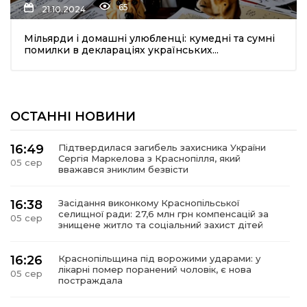
65
21.10.2024
Мільярди і домашні улюбленці: кумедні та сумні
помилки в деклараціях українських...
ОСТАННІ НОВИНИ
шення
16:49
Підтвердилася загибель захисника України
Сергія Маркелова з Краснопілля, який
05 сер
ти
вважався зниклим безвісти
16:38
Засідання виконкому Краснопільської
селищної ради: 27,6 млн грн компенсацій за
05 сер
знищене житло та соціальний захист дітей
16:26
Краснопільщина під ворожими ударами: у
лікарні помер поранений чоловік, є нова
05 сер
постраждала