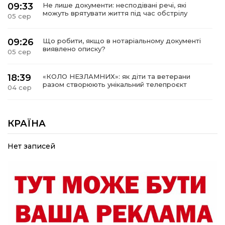
09:33
Не лише документи: несподівані речі, які
можуть врятувати життя під час обстрілу
05 сер
09:26
Що робити, якщо в нотаріальному документі
виявлено описку?
05 сер
18:39
«КОЛО НЕЗЛАМНИХ»: як діти та ветерани
разом створюють унікальний телепроєкт
04 сер
09:52
Родина Степаненків: від квітучого
прикордоння до втраченого дому
КРАЇНА
04 сер
Нет записей
19:36
Пишіть листи самому собі, або як уникнути
маніпуляційбез конфліктів
30 лип
19:29
«Все закінчиться, приїду й одружуся…»: Пам’яті
26-річного Захисника Богдана Ємця (ВІДЕО)
30 лип
20:06
Паливо по 100 грн та ризик дефіциту: чому в