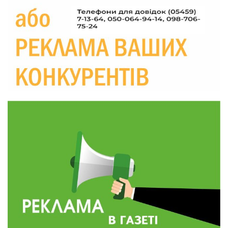
Україні різко зростають ціни на АЗС
28 лип
20:00
Житлові сертифікати, підготовка до зими та
підтримка ВПО: підсумки засідання виконкому
28 лип
Краснопільської селищної ради
10:36
Валентина Масалітіна: «Нас тримає віра в
Перемогу і повернення додому»
28 лип
10:31
Знову біль… Знову втрата… На щиті
повертається захисник України Богдан Ємець
28 лип
16:57
Обмежено придатний, але безмежно
вмотивований: Як колишній лісівник став асом
24 лип
артилерії
16:34
490 пацієнтів та 15 відвіданих сіл: МБФ
«Альянс громадського здоров’я» підбив
24 лип
підсумки роботи мобільних клінік у Сумській
області