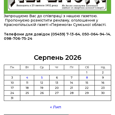
16:34
490 пацієнтів та 15 відвіданих сіл: МБФ
«Альянс громадського здоров’я» підбив
24 лип
підсумки роботи мобільних клінік у Сумській
Запрошуємо Вас до співпраці з нашою газетою.
області
Пропонуємо розмістити рекламу, оголошення у
Краснопільській газеті «Перемога» Сумської області.
12:24
Покинув безпечне життя за кордоном, щоб
захистити рідну землю: пам’яті Сергія
Телефони для довідок (05459) 7-13-64, 050-064-94-14,
23 лип
Балабаєнка (ВІДЕО)
098-706-75-24
08:46
Командир гармати Руслан Козирін: «Змінити
підрозділ чи бригаду – навіть думки не було»
23 лип
Серпень 2026
20:36
Нова кав’ярня в Сумах: як родина військового
Пн
Вт
Ср
Чт
Пт
Сб
Нд
з Краснопілля відкрила «Лев каву» за грантові
1
2
22 лип
кошти (ВІДЕО)
3
4
5
6
7
8
9
10
11
12
13
14
15
16
17
18
19
20
21
22
23
14:37
Захищав кордон до останнього подиху:
пам’яті полеглого прикордонника Олександра
24
25
26
27
28
29
30
21 лип
Кичаня (ВІДЕО)
31
« Лип
11:28
Від штанги до «крил»: як спорт і характер
колишнього паверліфтера гартують перемогу
21 лип