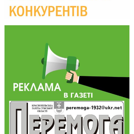
19:29
«Все закінчиться, приїду й одружуся…»: Пам’яті
26-річного Захисника Богдана Ємця (ВІДЕО)
30 лип
20:06
Паливо по 100 грн та ризик дефіциту: чому в
Україні різко зростають ціни на АЗС
28 лип
20:00
Житлові сертифікати, підготовка до зими та
підтримка ВПО: підсумки засідання виконкому
28 лип
Краснопільської селищної ради
10:36
Валентина Масалітіна: «Нас тримає віра в
Перемогу і повернення додому»
28 лип
10:31
Знову біль… Знову втрата… На щиті
повертається захисник України Богдан Ємець
28 лип
16:57
Обмежено придатний, але безмежно
вмотивований: Як колишній лісівник став асом
24 лип
артилерії