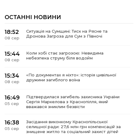
ОСТАННІ НОВИНИ
18:52
Ситуація на Сумщині: Тиск на Рясне та
Дронова Загроза для Сум з Півночі
08 сер
15:44
Коли хобі стає загрозою: Невидима
небезпека струму біля водойм
08 сер
15:34
«По документах я ніхто»: історія цивільної
дружини загиблого воїна
08 сер
16:49
Підтвердилася загибель захисника України
Сергія Маркелова з Краснопілля, який
05 сер
вважався зниклим безвісти
16:38
Засідання виконкому Краснопільської
селищної ради: 27,6 млн грн компенсацій за
05 сер
знищене житло та соціальний захист дітей