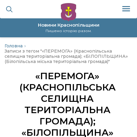
Новини Краснопільщини
Пишемо історію разом.
Головна
ційна політика
Записи з тегом "«ПЕРЕМОГА» (Краснопільська
селищна територіальна громада); «БІЛОПІЛЬЩИНА»
(Білопільська міська територіальна громада)"
да
«ПЕРЕМОГА»
я
(КРАСНОПІЛЬСЬКА
СЕЛИЩНА
а
ТЕРИТОРІАЛЬНА
нал
ГРОМАДА);
«БІЛОПІЛЬЩИНА»
ура