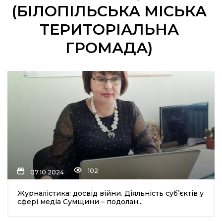
(БІЛОПІЛЬСЬКА МІСЬКА
ТЕРИТОРІАЛЬНА
ГРОМАДА)
шення
ти
102
07.10.2024
Журналістика: досвід війни. Діяльність суб’єктів у
сфері медіа Сумщини – подолан...