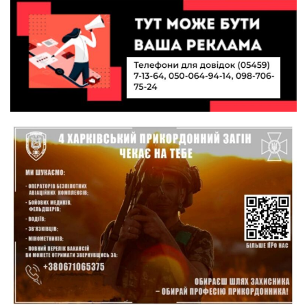
на Донеччині
11:19
На щиті повертається додому:
Краснопільська громада втратила 27-річного
21 лип
Захисника Сергія Балабаєнка
11:00
Музей, який був частиною життя
19 лип
10:49
Інтелектуальні злети та творчі перемоги:
історія успіху випускниці Вікторії Кондратенко
19 лип
10:40
Вірний присязі до останнього подиху:
підтримайте петицію про присвоєння звання
19 лип
«Герой України» (посмертно) прикордоннику
Олександру Бойку
20:34
Кохання попри все: як українці створюють сім’ї
в реаліях 2026 року
17 лип