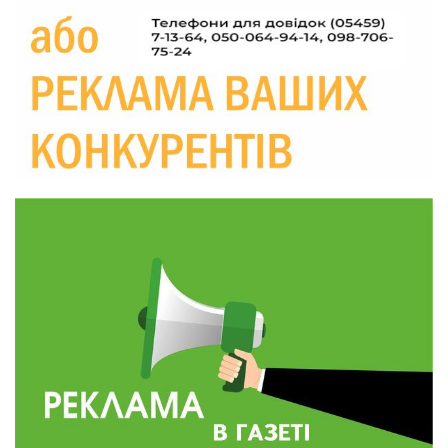
Україні різко зростають ціни на АЗС
28 лип
20:00
Житлові сертифікати, підготовка до зими та
підтримка ВПО: підсумки засідання виконкому
28 лип
Краснопільської селищної ради
10:36
Валентина Масалітіна: «Нас тримає віра в
Перемогу і повернення додому»
28 лип
10:31
Знову біль… Знову втрата… На щиті
повертається захисник України Богдан Ємець
28 лип
16:57
Обмежено придатний, але безмежно
вмотивований: Як колишній лісівник став асом
24 лип
артилерії
16:34
490 пацієнтів та 15 відвіданих сіл: МБФ
«Альянс громадського здоров’я» підбив
24 лип
підсумки роботи мобільних клінік у Сумській
області