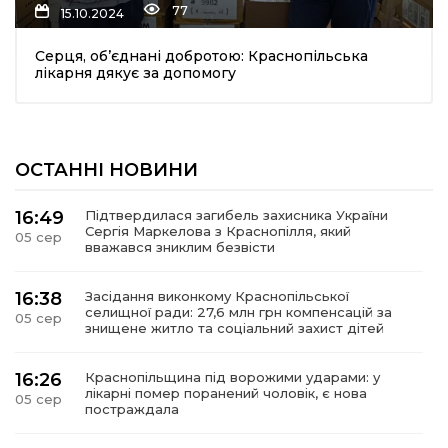
77
15.10.2024
Серця, об’єднані добротою: Краснопільська
лікарня дякує за допомогу
ОСТАННІ НОВИНИ
шення
16:49
Підтвердилася загибель захисника України
Сергія Маркелова з Краснопілля, який
05 сер
ти
вважався зниклим безвісти
16:38
Засідання виконкому Краснопільської
селищної ради: 27,6 млн грн компенсацій за
05 сер
знищене житло та соціальний захист дітей
16:26
Краснопільщина під ворожими ударами: у
лікарні помер поранений чоловік, є нова
05 сер
постраждала