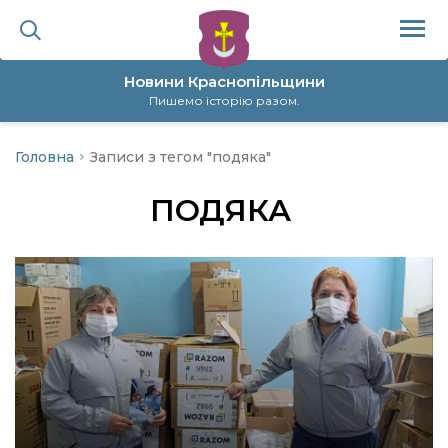
Новини Краснопільщини
Пишемо історію разом.
Головна
Записи з тегом "подяка"
ційна політика
ПОДЯКА
да
я
а
нал
ура