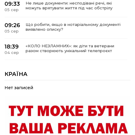
09:33
Не лише документи: несподівані речі, які
можуть врятувати життя під час обстрілу
05 сер
09:26
Що робити, якщо в нотаріальному документі
виявлено описку?
05 сер
18:39
«КОЛО НЕЗЛАМНИХ»: як діти та ветерани
разом створюють унікальний телепроєкт
04 сер
09:52
Родина Степаненків: від квітучого
прикордоння до втраченого дому
КРАЇНА
04 сер
Нет записей
19:36
Пишіть листи самому собі, або як уникнути
маніпуляційбез конфліктів
30 лип
19:29
«Все закінчиться, приїду й одружуся…»: Пам’яті
26-річного Захисника Богдана Ємця (ВІДЕО)
30 лип
20:06
Паливо по 100 грн та ризик дефіциту: чому в