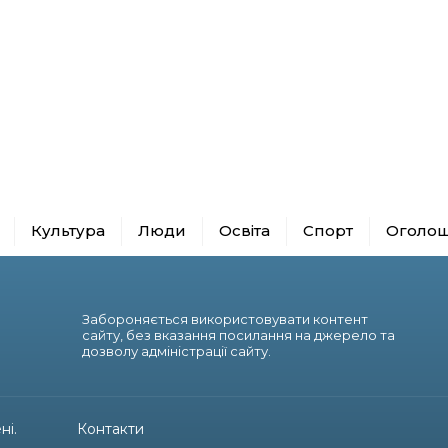
Культура
Люди
Освіта
Спорт
Оголо
Забороняється використовувати контент
сайту, без вказання посилання на джерело та
дозволу адміністрації сайту.
ні.
Контакти