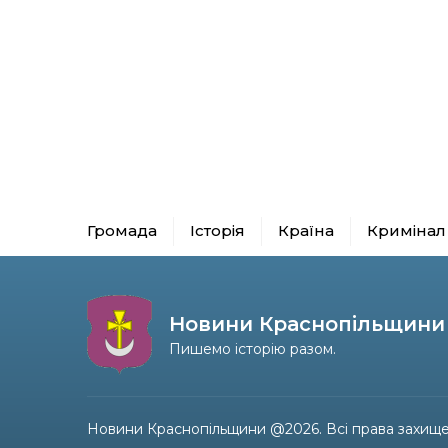
Громада
Історія
Країна
Кримінал
Новини Краснопільщини
Пишемо історію разом.
Новини Краснопільщини @2026. Всі права захище