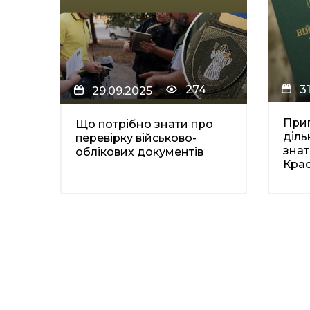
3
274
29.09.2025
Прип
Що потрібно знати про
діль
перевірку військово-
зна
облікових документів
Кра