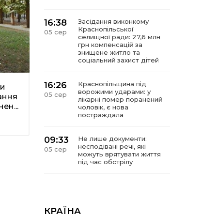
16:38
Засідання виконкому
Краснопільської
05 сер
селищної ради: 27,6 млн
грн компенсацій за
знищене житло та
соціальний захист дітей
4
16:26
Краснопільщина під
ти
ворожими ударами: у
05 сер
ання
лікарні помер поранений
ен...
чоловік, є нова
постраждала
09:33
Не лише документи:
несподівані речі, які
05 сер
можуть врятувати життя
під час обстрілу
09:26
Що робити, якщо в
нотаріальному документі
05 сер
виявлено описку?
КРАЇНА