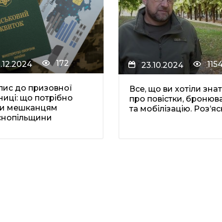
172
1.12.2024
115
23.10.2024
ис до призовної
Все, що ви хотіли зна
ниці: що потрібно
про повістки, бронюв
ти мешканцям
та мобілізацію. Роз’ясн
снопільщини