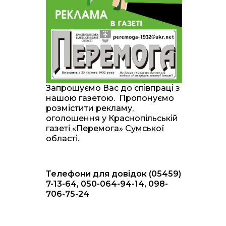
20:00
Житлові сертифікати,
підготовка до зими та
28 лип
підтримка ВПО: підсумки
засідання виконкому
Краснопільської
селищної ради
10:36
Валентина Масалітіна:
«Нас тримає віра в
28 лип
Запрошуємо Вас до співпраці з
Перемогу і повернення
нашою газетою. Пропонуємо
додому»
розмістити рекламу,
оголошення у Краснопільській
10:31
Знову біль… Знову
газеті «Перемога» Сумської
втрата… На щиті
28 лип
області.
повертається захисник
України Богдан Ємець
Телефони для довідок (05459)
16:57
Обмежено придатний,
але безмежно
7-13-64, 050-064-94-14, 098-
24 лип
вмотивований: Як
706-75-24
колишній лісівник став
асом артилерії