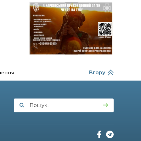
14:37
Захищав кордон до
останнього подиху:
21 лип
пам’яті полеглого
прикордонника
Олександра Кичаня
(ВІДЕО)
11:28
Від штанги до «крил»: як
спорт і характер
21 лип
колишнього
паверліфтера гартують
перемогу на Донеччині
шення
Вгору
11:19
На щиті повертається
додому: Краснопільська
21 лип
громада втратила 27-
річного Захисника Сергія
Балабаєнка
11:00
Музей, який був частиною
життя
19 лип