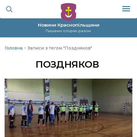
Новини Краснопільщини
Пишемо історію разом.
Головна
Записи з тегом "Поздняков"
ційна політика
ПОЗДНЯКОВ
да
я
а
нал
ура