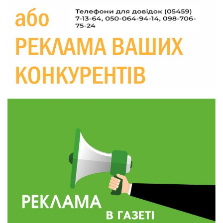
Україні різко зростають ціни на АЗС
28 лип
20:00
Житлові сертифікати, підготовка до зими та
підтримка ВПО: підсумки засідання виконкому
28 лип
Краснопільської селищної ради
10:36
Валентина Масалітіна: «Нас тримає віра в
Перемогу і повернення додому»
28 лип
10:31
Знову біль… Знову втрата… На щиті
повертається захисник України Богдан Ємець
28 лип
16:57
Обмежено придатний, але безмежно
вмотивований: Як колишній лісівник став асом
24 лип
артилерії
16:34
490 пацієнтів та 15 відвіданих сіл: МБФ
«Альянс громадського здоров’я» підбив
24 лип
підсумки роботи мобільних клінік у Сумській
області