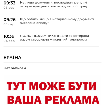
09:33
Не лише документи: несподівані речі, які
можуть врятувати життя під час обстрілу
05 сер
09:26
Що робити, якщо в нотаріальному документі
виявлено описку?
05 сер
18:39
«КОЛО НЕЗЛАМНИХ»: як діти та ветерани
разом створюють унікальний телепроєкт
04 сер
09:52
Родина Степаненків: від квітучого
прикордоння до втраченого дому
КРАЇНА
04 сер
Нет записей
19:36
Пишіть листи самому собі, або як уникнути
маніпуляційбез конфліктів
30 лип
19:29
«Все закінчиться, приїду й одружуся…»: Пам’яті
26-річного Захисника Богдана Ємця (ВІДЕО)
30 лип
20:06
Паливо по 100 грн та ризик дефіциту: чому в