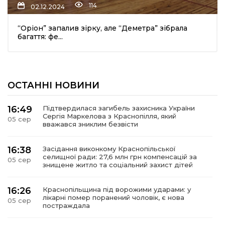
114
02.12.2024
“Оріон” запалив зірку, але “Деметра” зібрала
багаття: фе...
ОСТАННІ НОВИНИ
шення
16:49
Підтвердилася загибель захисника України
Сергія Маркелова з Краснопілля, який
05 сер
ти
вважався зниклим безвісти
16:38
Засідання виконкому Краснопільської
селищної ради: 27,6 млн грн компенсацій за
05 сер
знищене житло та соціальний захист дітей
16:26
Краснопільщина під ворожими ударами: у
лікарні помер поранений чоловік, є нова
05 сер
постраждала