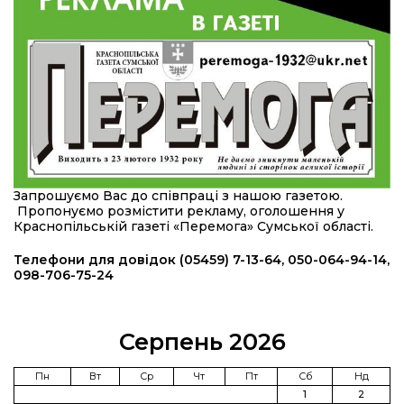
області
12:24
Покинув безпечне життя за кордоном, щоб
захистити рідну землю: пам’яті Сергія
23 лип
Балабаєнка (ВІДЕО)
08:46
Командир гармати Руслан Козирін: «Змінити
підрозділ чи бригаду – навіть думки не було»
23 лип
20:36
Нова кав’ярня в Сумах: як родина військового
Запрошуємо Вас до співпраці з нашою газетою.
з Краснопілля відкрила «Лев каву» за грантові
22 лип
Пропонуємо розмістити рекламу, оголошення у
кошти (ВІДЕО)
Краснопільській газеті «Перемога» Сумської області.
14:37
Захищав кордон до останнього подиху:
Телефони для довідок (05459) 7-13-64, 050-064-94-14,
пам’яті полеглого прикордонника Олександра
098-706-75-24
21 лип
Кичаня (ВІДЕО)
11:28
Від штанги до «крил»: як спорт і характер
Серпень 2026
колишнього паверліфтера гартують перемогу
21 лип
на Донеччині
Пн
Вт
Ср
Чт
Пт
Сб
Нд
1
2