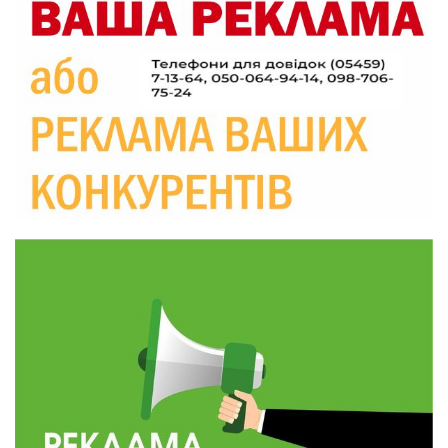
20:06
Паливо по 100 грн та ризик дефіциту: чому в
Україні різко зростають ціни на АЗС
28 лип
20:00
Житлові сертифікати, підготовка до зими та
підтримка ВПО: підсумки засідання виконкому
28 лип
Краснопільської селищної ради
10:36
Валентина Масалітіна: «Нас тримає віра в
Перемогу і повернення додому»
28 лип
10:31
Знову біль… Знову втрата… На щиті
повертається захисник України Богдан Ємець
28 лип
16:57
Обмежено придатний, але безмежно
вмотивований: Як колишній лісівник став асом
24 лип
артилерії
16:34
490 пацієнтів та 15 відвіданих сіл: МБФ
«Альянс громадського здоров’я» підбив
24 лип
підсумки роботи мобільних клінік у Сумській