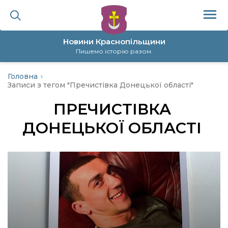
Новини Краснопільщини
Пишемо історію разом.
Головна
ційна політика
Записи з тегом "Пречистівка Донецької області"
ПРЕЧИСТІВКА
да
ДОНЕЦЬКОЇ ОБЛАСТІ
я
а
нал
ура