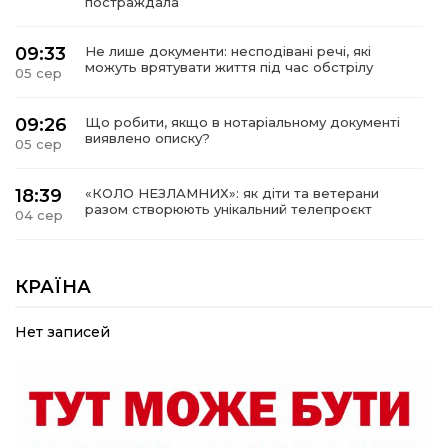
постраждала
09:33
Не лише документи: несподівані речі, які
можуть врятувати життя під час обстрілу
05 сер
09:26
Що робити, якщо в нотаріальному документі
виявлено описку?
05 сер
18:39
«КОЛО НЕЗЛАМНИХ»: як діти та ветерани
разом створюють унікальний телепроєкт
04 сер
09:52
Родина Степаненків: від квітучого
прикордоння до втраченого дому
КРАЇНА
04 сер
Нет записей
19:36
Пишіть листи самому собі, або як уникнути
маніпуляційбез конфліктів
30 лип
19:29
«Все закінчиться, приїду й одружуся…»: Пам’яті
26-річного Захисника Богдана Ємця (ВІДЕО)
30 лип