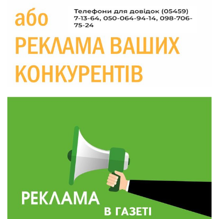
Україні різко зростають ціни на АЗС
28 лип
20:00
Житлові сертифікати, підготовка до зими та
підтримка ВПО: підсумки засідання виконкому
28 лип
Краснопільської селищної ради
10:36
Валентина Масалітіна: «Нас тримає віра в
Перемогу і повернення додому»
28 лип
10:31
Знову біль… Знову втрата… На щиті
повертається захисник України Богдан Ємець
28 лип
16:57
Обмежено придатний, але безмежно
вмотивований: Як колишній лісівник став асом
24 лип
артилерії
16:34
490 пацієнтів та 15 відвіданих сіл: МБФ
«Альянс громадського здоров’я» підбив
24 лип
підсумки роботи мобільних клінік у Сумській
області