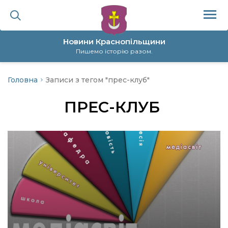
Новини Краснопільщини
Пишемо історію разом.
Головна
Записи з тегом "прес-клуб"
ційна політика
ПРЕС-КЛУБ
да
я
а
нал
ура