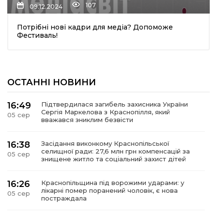
107
09.12.2024
Потрібні нові кадри для медіа? Допоможе
Фестиваль!
ОСТАННІ НОВИНИ
шення
16:49
Підтвердилася загибель захисника України
Сергія Маркелова з Краснопілля, який
05 сер
ти
вважався зниклим безвісти
16:38
Засідання виконкому Краснопільської
селищної ради: 27,6 млн грн компенсацій за
05 сер
знищене житло та соціальний захист дітей
16:26
Краснопільщина під ворожими ударами: у
лікарні помер поранений чоловік, є нова
05 сер
постраждала