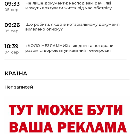
09:33
Не лише документи: несподівані речі, які
можуть врятувати життя під час обстрілу
05 сер
09:26
Що робити, якщо в нотаріальному документі
виявлено описку?
05 сер
18:39
«КОЛО НЕЗЛАМНИХ»: як діти та ветерани
разом створюють унікальний телепроєкт
04 сер
09:52
Родина Степаненків: від квітучого
прикордоння до втраченого дому
КРАЇНА
04 сер
Нет записей
19:36
Пишіть листи самому собі, або як уникнути
маніпуляційбез конфліктів
30 лип
19:29
«Все закінчиться, приїду й одружуся…»: Пам’яті
26-річного Захисника Богдана Ємця (ВІДЕО)
30 лип
20:06
Паливо по 100 грн та ризик дефіциту: чому в