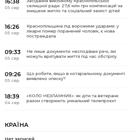
16:38
Засідання виконкому Краснопільської
селищної ради: 27,6 млн грн компенсацій за
05 сер
знищене житло та соціальний захист дітей
16:26
Краснопільщина під ворожими ударами: у
лікарні помер поранений чоловік, є нова
05 сер
постраждала
09:33
Не лише документи: несподівані речі, які
можуть врятувати життя під час обстрілу
05 сер
09:26
Що робити, якщо в нотаріальному документі
виявлено описку?
05 сер
18:39
«КОЛО НЕЗЛАМНИХ»: як діти та ветерани
разом створюють унікальний телепроєкт
04 сер
09:52
Родина Степаненків: від квітучого
прикордоння до втраченого дому
КРАЇНА
04 сер
Нет записей