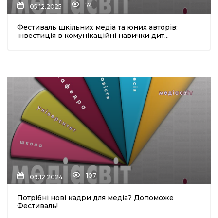
74
05.12.2025
Фестиваль шкільних медіа та юних авторів:
інвестиція в комунікаційні навички дит...
шення
ти
107
09.12.2024
Потрібні нові кадри для медіа? Допоможе
Фестиваль!