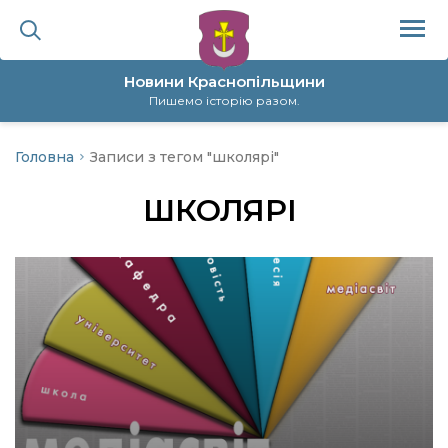
Новини Краснопільщини
Пишемо історію разом.
Головна
Записи з тегом "школярі"
ційна політика
ШКОЛЯРІ
да
я
а
нал
ура