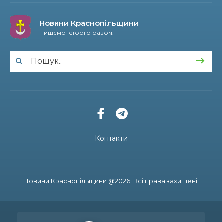
13:51
Історія, що об’єднує покоління: світ побачила
книга про минуле та сьогодення Осоївки
13 лип
Новини Краснопільщини
Пишемо історію разом.
11:10
Інтелект, спорт та творчість: історія успіху
випускниці Анни Корх
11 лип
13:48
На щиті повернувся 39-річний прикордонник
Віталій Будко, чию рідну домівку в Угроїдах
10 лип
знищив ворог
12:50
На Сумщині розширено мережу мовлення
військового радіо «Армія FM»
10 лип
Контакти
11:11
Координати майбутнього — IT: випускник
Артьом Стрілецький розробляє ігри для
10 лип
Google Play
Новини Краснопільщини @2026. Всі права захищені.
11:04
Золотий фонд Краснопілля: випускниця ліцею
Софія Корнієнко підкорює освітні вершини в
10 лип
Україні та Чехії