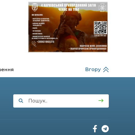
Балабаєнка (ВІДЕО)
08:46
Командир гармати
Руслан Козирін: «Змінити
23 лип
підрозділ чи бригаду –
навіть думки не було»
20:36
Нова кав’ярня в Сумах: як
родина військового з
22 лип
Краснопілля відкрила
«Лев каву» за грантові
кошти (ВІДЕО)
шення
Вгору
14:37
Захищав кордон до
останнього подиху:
21 лип
пам’яті полеглого
прикордонника
Олександра Кичаня
(ВІДЕО)
11:28
Від штанги до «крил»: як
спорт і характер
21 лип
колишнього