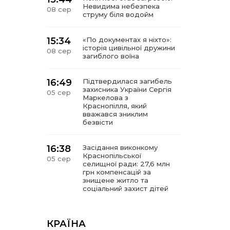
Невидима небезпека
08 сер
струму біля водойм
15:34
«По документах я ніхто»:
історія цивільної дружини
08 сер
загиблого воїна
16:49
Підтвердилася загибель
захисника України Сергія
05 сер
Маркелова з
Краснопілля, який
вважався зниклим
безвісти
16:38
Засідання виконкому
Краснопільської
05 сер
селищної ради: 27,6 млн
грн компенсацій за
знищене житло та
соціальний захист дітей
16:26
Краснопільщина під
ворожими ударами: у
КРАЇНА
05 сер