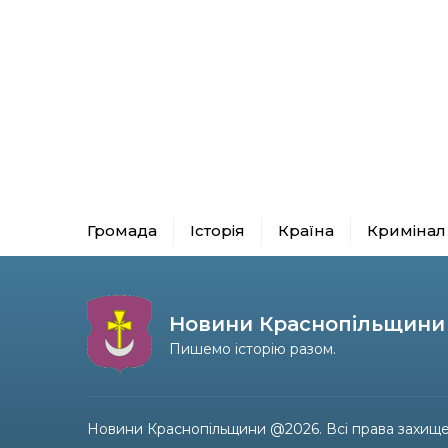
Громада
Історія
Країна
Кримінал
Новини Краснопільщини
Пишемо історію разом.
Новини Краснопільщини @2026. Всі права захище