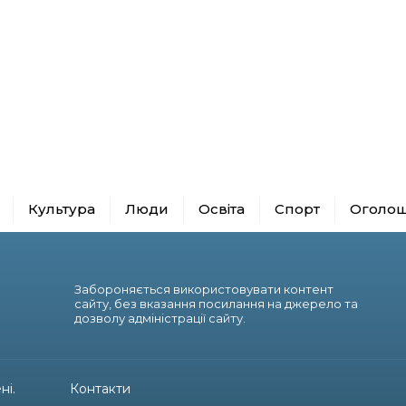
Культура
Люди
Освіта
Спорт
Оголо
Забороняється використовувати контент
сайту, без вказання посилання на джерело та
дозволу адміністрації сайту.
ні.
Контакти