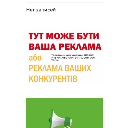
лікарні помер поранений
чоловік, є нова
постраждала
Нет записей
09:33
Не лише документи:
несподівані речі, які
05 сер
можуть врятувати життя
під час обстрілу
09:26
Що робити, якщо в
нотаріальному документі
05 сер
виявлено описку?
18:39
«КОЛО НЕЗЛАМНИХ»: як
діти та ветерани разом
04 сер
створюють унікальний
телепроєкт
09:52
Родина Степаненків: від
квітучого прикордоння
04 сер
до втраченого дому
19:36
Пишіть листи самому