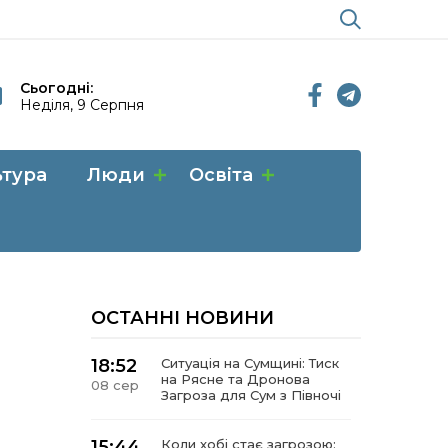
Сьогодні:
Неділя, 9 Серпня
ьтура
Люди
Освіта
ОСТАННІ НОВИНИ
18:52
Ситуація на Сумщині: Тиск
на Рясне та Дронова
08 сер
Загроза для Сум з Півночі
15:44
Коли хобі стає загрозою: