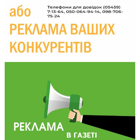
прикордоння до втраченого дому
04 сер
19:36
Пишіть листи самому собі, або як уникнути
маніпуляційбез конфліктів
30 лип
19:29
«Все закінчиться, приїду й одружуся…»: Пам’яті
26-річного Захисника Богдана Ємця (ВІДЕО)
30 лип
20:06
Паливо по 100 грн та ризик дефіциту: чому в
Україні різко зростають ціни на АЗС
28 лип
20:00
Житлові сертифікати, підготовка до зими та
підтримка ВПО: підсумки засідання виконкому
28 лип
Краснопільської селищної ради
10:36
Валентина Масалітіна: «Нас тримає віра в
Перемогу і повернення додому»
28 лип
10:31
Знову біль… Знову втрата… На щиті
повертається захисник України Богдан Ємець
28 лип