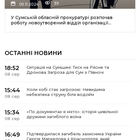
39
05.11.2024
У Сумській обласній прокуратурі розпочав
роботу новоутворений відділ організації...
ОСТАННІ НОВИНИ
шення
18:52
Ситуація на Сумщині: Тиск на Рясне та
Дронова Загроза для Сум з Півночі
08 сер
ти
15:44
Коли хобі стає загрозою: Невидима
небезпека струму біля водойм
08 сер
15:34
«По документах я ніхто»: історія цивільної
дружини загиблого воїна
08 сер
16:49
Підтвердилася загибель захисника України
Сергія Маркелова з Краснопілля, який