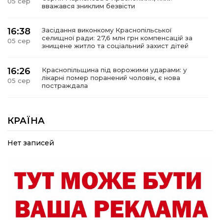
05 сер
вважався зниклим безвісти
16:38
Засідання виконкому Краснопільської
селищної ради: 27,6 млн грн компенсацій за
05 сер
знищене житло та соціальний захист дітей
16:26
Краснопільщина під ворожими ударами: у
лікарні помер поранений чоловік, є нова
05 сер
постраждала
09:33
Не лише документи: несподівані речі, які
можуть врятувати життя під час обстрілу
КРАЇНА
05 сер
Нет записей
09:26
Що робити, якщо в нотаріальному документі
виявлено описку?
05 сер
18:39
«КОЛО НЕЗЛАМНИХ»: як діти та ветерани
разом створюють унікальний телепроєкт
04 сер
09:52
Родина Степаненків: від квітучого