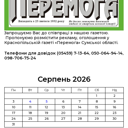
08:46
Командир гармати Руслан Козирін: «Змінити
підрозділ чи бригаду – навіть думки не було»
23 лип
20:36
Нова кав’ярня в Сумах: як родина військового
Запрошуємо Вас до співпраці з нашою газетою.
з Краснопілля відкрила «Лев каву» за грантові
22 лип
Пропонуємо розмістити рекламу, оголошення у
кошти (ВІДЕО)
Краснопільській газеті «Перемога» Сумської області.
14:37
Захищав кордон до останнього подиху:
Телефони для довідок (05459) 7-13-64, 050-064-94-14,
пам’яті полеглого прикордонника Олександра
098-706-75-24
21 лип
Кичаня (ВІДЕО)
11:28
Від штанги до «крил»: як спорт і характер
Серпень 2026
колишнього паверліфтера гартують перемогу
21 лип
на Донеччині
Пн
Вт
Ср
Чт
Пт
Сб
Нд
1
2
11:19
На щиті повертається додому:
3
4
5
6
7
8
9
Краснопільська громада втратила 27-річного
21 лип
10
11
12
13
14
15
16
Захисника Сергія Балабаєнка
17
18
19
20
21
22
23
24
25
26
27
28
29
30
11:00
Музей, який був частиною життя
31