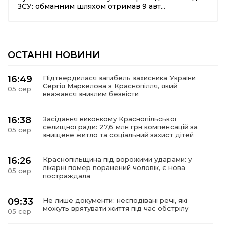
ЗСУ: обманним шляхом отримав 9 авт...
ОСТАННІ НОВИНИ
16:49
Підтвердилася загибель захисника України
Сергія Маркелова з Краснопілля, який
05 сер
вважався зниклим безвісти
16:38
Засідання виконкому Краснопільської
селищної ради: 27,6 млн грн компенсацій за
05 сер
знищене житло та соціальний захист дітей
16:26
Краснопільщина під ворожими ударами: у
лікарні помер поранений чоловік, є нова
05 сер
постраждала
09:33
Не лише документи: несподівані речі, які
можуть врятувати життя під час обстрілу
05 сер