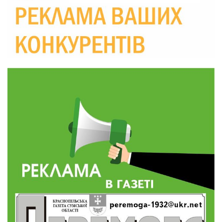
20:00
підтримка ВПО: підсумки засідання виконкому
28 лип
Краснопільської селищної ради
10:36
Валентина Масалітіна: «Нас тримає віра в
Перемогу і повернення додому»
28 лип
10:31
Знову біль… Знову втрата… На щиті
повертається захисник України Богдан Ємець
28 лип
16:57
Обмежено придатний, але безмежно
вмотивований: Як колишній лісівник став асом
24 лип
артилерії
16:34
490 пацієнтів та 15 відвіданих сіл: МБФ
«Альянс громадського здоров’я» підбив
24 лип
підсумки роботи мобільних клінік у Сумській
області
12:24
Покинув безпечне життя за кордоном, щоб
захистити рідну землю: пам’яті Сергія
23 лип
Балабаєнка (ВІДЕО)