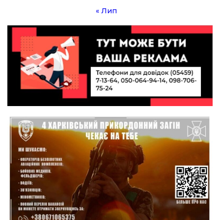
19 лип
« Лип
10:49
Інтелектуальні злети та творчі перемоги:
історія успіху випускниці Вікторії Кондратенко
19 лип
10:40
Вірний присязі до останнього подиху:
підтримайте петицію про присвоєння звання
19 лип
«Герой України» (посмертно) прикордоннику
Олександру Бойку
20:34
Кохання попри все: як українці створюють сім’ї
в реаліях 2026 року
17 лип
13:52
І волейбол, і хімія на “відмінно”: неймовірна
історія успіху випускниці з Краснопілля
15 лип
Анастасії Гонтар
13:27
НБУ вводить нову банкноту 2 000 грн із
портретом легендарного українця: що
15 лип
зміниться для наших гаманців