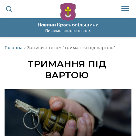
Новини Краснопільщини
Пишемо історію разом.
Головна
Записи з тегом "тримання під вартою"
ційна політика
ТРИМАННЯ ПІД
да
ВАРТОЮ
я
а
нал
ура