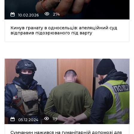
274
10.02.2026
Кинув гранату в односельців: апеляційний суд
відправив підозрюваного під варту
шення
ти
119
05.12.2024
Сумчанин нажився на гуманітарній допомозі для