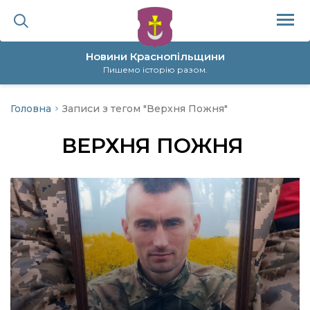
Новини Краснопільщини
Пишемо історію разом.
Головна
Записи з тегом "Верхня Пожня"
ційна політика
ВЕРХНЯ ПОЖНЯ
да
я
а
нал
ура