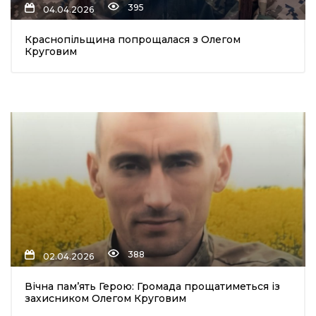
395
04.04.2026
Краснопільщина попрощалася з Олегом
Круговим
шення
ти
388
02.04.2026
Вічна пам’ять Герою: Громада прощатиметься із
захисником Олегом Круговим