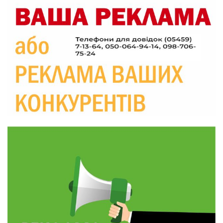
20:06
Паливо по 100 грн та ризик дефіциту: чому в
Україні різко зростають ціни на АЗС
28 лип
20:00
Житлові сертифікати, підготовка до зими та
підтримка ВПО: підсумки засідання виконкому
28 лип
Краснопільської селищної ради
10:36
Валентина Масалітіна: «Нас тримає віра в
Перемогу і повернення додому»
28 лип
10:31
Знову біль… Знову втрата… На щиті
повертається захисник України Богдан Ємець
28 лип
16:57
Обмежено придатний, але безмежно
вмотивований: Як колишній лісівник став асом
24 лип
артилерії
16:34
490 пацієнтів та 15 відвіданих сіл: МБФ
«Альянс громадського здоров’я» підбив
24 лип