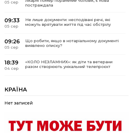
лікарні помер поранений чоловік, є нова
05 сер
постраждала
09:33
Не лише документи: несподівані речі, які
можуть врятувати життя під час обстрілу
05 сер
09:26
Що робити, якщо в нотаріальному документі
виявлено описку?
05 сер
18:39
«КОЛО НЕЗЛАМНИХ»: як діти та ветерани
разом створюють унікальний телепроєкт
04 сер
09:52
Родина Степаненків: від квітучого
прикордоння до втраченого дому
КРАЇНА
04 сер
Нет записей
19:36
Пишіть листи самому собі, або як уникнути
маніпуляційбез конфліктів
30 лип
19:29
«Все закінчиться, приїду й одружуся…»: Пам’яті
26-річного Захисника Богдана Ємця (ВІДЕО)
30 лип