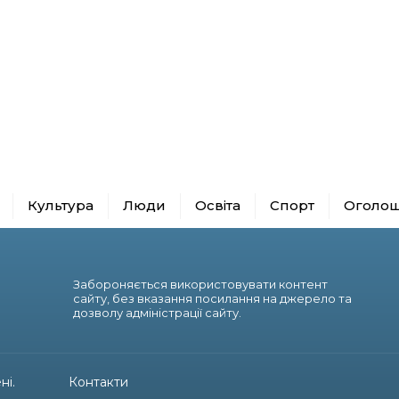
Культура
Люди
Освіта
Спорт
Оголо
Забороняється використовувати контент
сайту, без вказання посилання на джерело та
дозволу адміністрації сайту.
ні.
Контакти