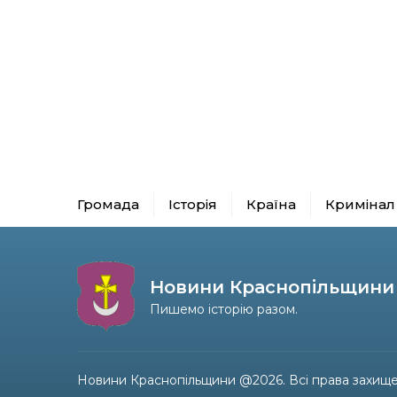
Громада
Історія
Країна
Кримінал
Новини Краснопільщини
Пишемо історію разом.
Новини Краснопільщини @2026. Всі права захище