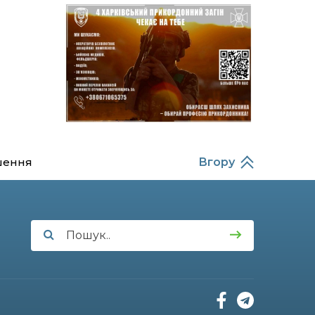
14:37
Захищав кордон до
останнього подиху:
21 лип
пам’яті полеглого
прикордонника
Олександра Кичаня
(ВІДЕО)
11:28
Від штанги до «крил»: як
спорт і характер
21 лип
колишнього
паверліфтера гартують
перемогу на Донеччині
шення
Вгору
11:19
На щиті повертається
додому: Краснопільська
21 лип
громада втратила 27-
річного Захисника Сергія
Балабаєнка
11:00
Музей, який був частиною
життя
19 лип