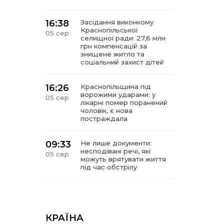
16:38
Засідання виконкому
Краснопільської
05 сер
селищної ради: 27,6 млн
грн компенсацій за
знищене житло та
соціальний захист дітей
16:26
Краснопільщина під
ворожими ударами: у
05 сер
лікарні помер поранений
чоловік, є нова
постраждала
09:33
Не лише документи:
несподівані речі, які
05 сер
можуть врятувати життя
під час обстрілу
09:26
Що робити, якщо в
нотаріальному документі
05 сер
виявлено описку?
КРАЇНА