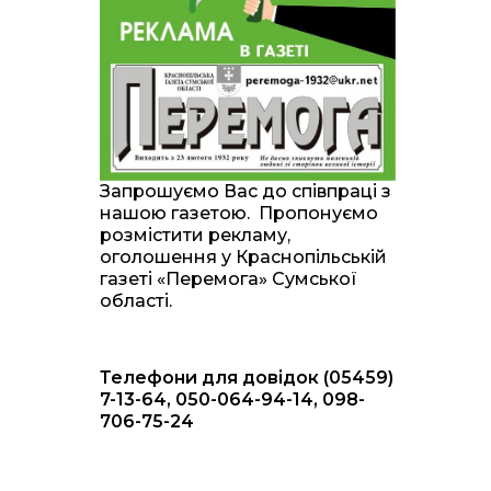
20:00
Житлові сертифікати,
підготовка до зими та
28 лип
підтримка ВПО: підсумки
засідання виконкому
Краснопільської
селищної ради
10:36
Валентина Масалітіна:
«Нас тримає віра в
28 лип
Запрошуємо Вас до співпраці з
Перемогу і повернення
нашою газетою. Пропонуємо
додому»
розмістити рекламу,
оголошення у Краснопільській
10:31
Знову біль… Знову
газеті «Перемога» Сумської
втрата… На щиті
28 лип
області.
повертається захисник
України Богдан Ємець
Телефони для довідок (05459)
16:57
Обмежено придатний,
але безмежно
7-13-64, 050-064-94-14, 098-
24 лип
вмотивований: Як
706-75-24
колишній лісівник став
асом артилерії