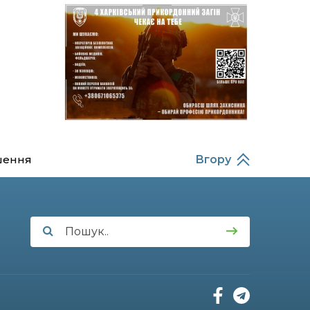
14:37
Захищав кордон до
останнього подиху:
21 лип
пам’яті полеглого
прикордонника
Олександра Кичаня
(ВІДЕО)
11:28
Від штанги до «крил»: як
спорт і характер
21 лип
колишнього
паверліфтера гартують
перемогу на Донеччині
шення
Вгору
11:19
На щиті повертається
додому: Краснопільська
21 лип
громада втратила 27-
річного Захисника Сергія
Балабаєнка
11:00
Музей, який був частиною
життя
19 лип