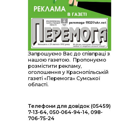
20:00
Житлові сертифікати,
підготовка до зими та
28 лип
підтримка ВПО: підсумки
засідання виконкому
Краснопільської
селищної ради
10:36
Валентина Масалітіна:
«Нас тримає віра в
28 лип
Запрошуємо Вас до співпраці з
Перемогу і повернення
нашою газетою. Пропонуємо
додому»
розмістити рекламу,
оголошення у Краснопільській
10:31
Знову біль… Знову
газеті «Перемога» Сумської
втрата… На щиті
28 лип
області.
повертається захисник
України Богдан Ємець
Телефони для довідок (05459)
16:57
Обмежено придатний,
але безмежно
7-13-64, 050-064-94-14, 098-
24 лип
вмотивований: Як
706-75-24
колишній лісівник став
асом артилерії