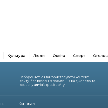
Культура
Люди
Освіта
Спорт
Оголо
Забороняється використовувати контент
сайту, без вказання посилання на джерело та
дозволу адміністрації сайту.
ні.
Контакти