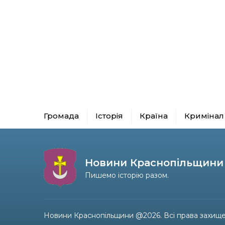
Громада
Історія
Країна
Кримінал
Новини Краснопільщини
Пишемо історію разом.
Новини Краснопільщини @2026. Всі права захище