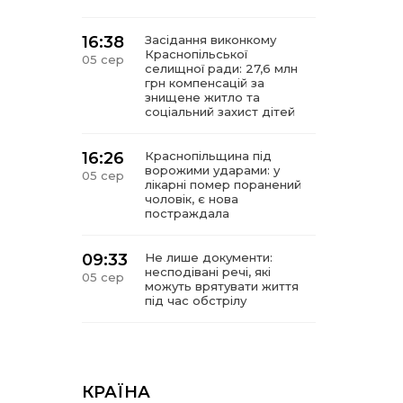
16:38
Засідання виконкому
Краснопільської
05 сер
селищної ради: 27,6 млн
грн компенсацій за
знищене житло та
соціальний захист дітей
16:26
Краснопільщина під
ворожими ударами: у
05 сер
лікарні помер поранений
чоловік, є нова
постраждала
09:33
Не лише документи:
несподівані речі, які
05 сер
можуть врятувати життя
під час обстрілу
09:26
Що робити, якщо в
нотаріальному документі
05 сер
виявлено описку?
КРАЇНА