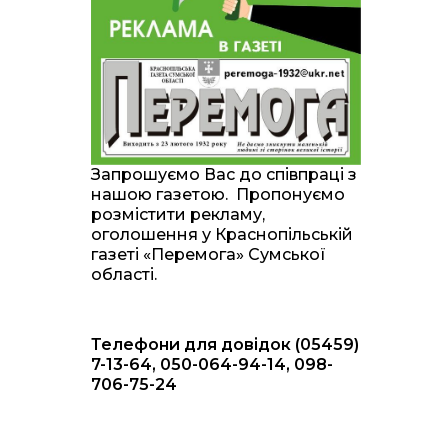
20:00
Житлові сертифікати,
підготовка до зими та
28 лип
підтримка ВПО: підсумки
засідання виконкому
Краснопільської
селищної ради
10:36
Валентина Масалітіна:
«Нас тримає віра в
28 лип
Запрошуємо Вас до співпраці з
Перемогу і повернення
нашою газетою. Пропонуємо
додому»
розмістити рекламу,
оголошення у Краснопільській
10:31
Знову біль… Знову
газеті «Перемога» Сумської
втрата… На щиті
28 лип
області.
повертається захисник
України Богдан Ємець
Телефони для довідок (05459)
16:57
Обмежено придатний,
але безмежно
7-13-64, 050-064-94-14, 098-
24 лип
вмотивований: Як
706-75-24
колишній лісівник став
асом артилерії