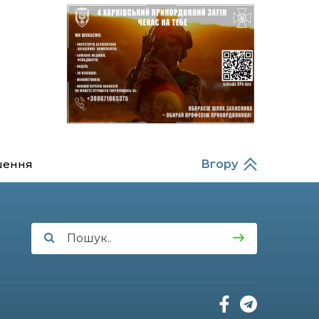
14:37
Захищав кордон до
останнього подиху:
21 лип
пам’яті полеглого
прикордонника
Олександра Кичаня
(ВІДЕО)
11:28
Від штанги до «крил»: як
спорт і характер
21 лип
колишнього
паверліфтера гартують
перемогу на Донеччині
шення
Вгору
11:19
На щиті повертається
додому: Краснопільська
21 лип
громада втратила 27-
річного Захисника Сергія
Балабаєнка
11:00
Музей, який був частиною
життя
19 лип