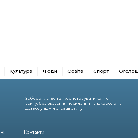
Культура
Люди
Освіта
Спорт
Оголо
Забороняється використовувати контент
сайту, без вказання посилання на джерело та
дозволу адміністрації сайту.
ні.
Контакти