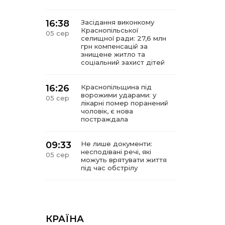
16:38
Засідання виконкому
Краснопільської
05 сер
селищної ради: 27,6 млн
грн компенсацій за
знищене житло та
соціальний захист дітей
16:26
Краснопільщина під
ворожими ударами: у
05 сер
лікарні помер поранений
чоловік, є нова
постраждала
09:33
Не лише документи:
несподівані речі, які
05 сер
можуть врятувати життя
під час обстрілу
09:26
Що робити, якщо в
нотаріальному документі
05 сер
виявлено описку?
КРАЇНА