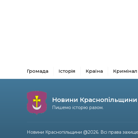
Громада
Історія
Країна
Кримінал
Новини Краснопільщини
Пишемо історію разом.
Новини Краснопільщини @2026. Всі права захище