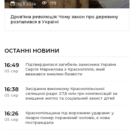
179
12.11.2024
Дров’яна революція: Чому закон про деревину
розпалився в Україні
ОСТАННІ НОВИНИ
шення
16:49
Підтвердилася загибель захисника України
Сергія Маркелова з Краснопілля, який
05 сер
ти
вважався зниклим безвісти
16:38
Засідання виконкому Краснопільської
селищної ради: 27,6 млн грн компенсацій за
05 сер
знищене житло та соціальний захист дітей
16:26
Краснопільщина під ворожими ударами: у
лікарні помер поранений чоловік, є нова
05 сер
постраждала