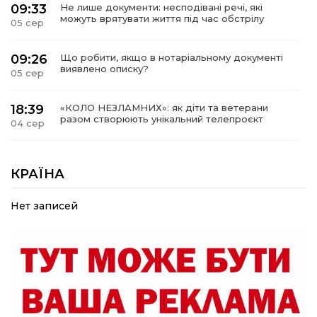
09:33
Не лише документи: несподівані речі, які
можуть врятувати життя під час обстрілу
05 сер
09:26
Що робити, якщо в нотаріальному документі
виявлено описку?
05 сер
18:39
«КОЛО НЕЗЛАМНИХ»: як діти та ветерани
разом створюють унікальний телепроєкт
04 сер
09:52
Родина Степаненків: від квітучого
прикордоння до втраченого дому
КРАЇНА
04 сер
Нет записей
19:36
Пишіть листи самому собі, або як уникнути
маніпуляційбез конфліктів
30 лип
19:29
«Все закінчиться, приїду й одружуся…»: Пам’яті
26-річного Захисника Богдана Ємця (ВІДЕО)
30 лип
20:06
Паливо по 100 грн та ризик дефіциту: чому в