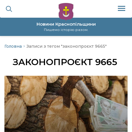
Новини Краснопільщини
Пишемо історію разом.
Головна
Записи з тегом "законопроєкт 9665"
ційна політика
ЗАКОНОПРОЄКТ 9665
да
я
а
нал
ура