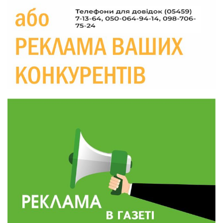
Україні різко зростають ціни на АЗС
28 лип
20:00
Житлові сертифікати, підготовка до зими та
підтримка ВПО: підсумки засідання виконкому
28 лип
Краснопільської селищної ради
10:36
Валентина Масалітіна: «Нас тримає віра в
Перемогу і повернення додому»
28 лип
10:31
Знову біль… Знову втрата… На щиті
повертається захисник України Богдан Ємець
28 лип
16:57
Обмежено придатний, але безмежно
вмотивований: Як колишній лісівник став асом
24 лип
артилерії
16:34
490 пацієнтів та 15 відвіданих сіл: МБФ
«Альянс громадського здоров’я» підбив
24 лип
підсумки роботи мобільних клінік у Сумській
області