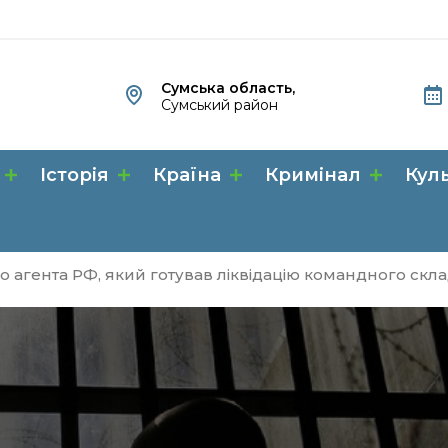
Сумська область,
Сумський район
Історія
Країна
Кримінал
Кул
 агента РФ, який готував ліквідацію командного скла