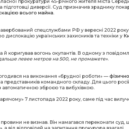
ласної прокуратури 45-річного жителя міста Серед
а підготовці диверсії. Суд призначив зраднику пока
іскацією всього майна
.
 завербований спецслужбами РФ у вересні 2022 року
о дислокацію українських захисників та техніки у
Ки
, а й коригував вогонь окупантів. В одному з повідом
дальше левее метров на 500, не промажете»
.
огодився на виконання «брудної роботи» —
фізично
ма представників командного складу. Для цього росі
із автоматичною зброєю та вибухівкою.
рячому» 7 листопада 2022 року, саме під час вилу
 провини не визнав. Він намагався переконати суд, 
, а від відповідей на запитання прокурора взагалі