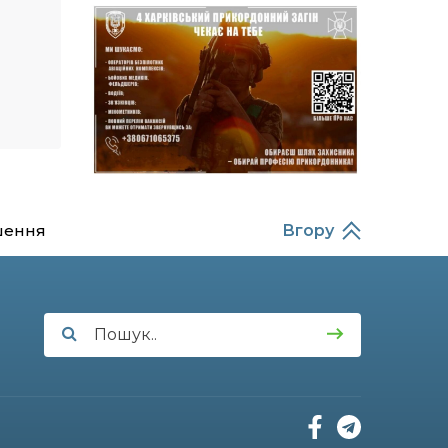
14:37
Захищав кордон до
останнього подиху:
21 лип
пам’яті полеглого
прикордонника
Олександра Кичаня
(ВІДЕО)
11:28
Від штанги до «крил»: як
спорт і характер
21 лип
колишнього
паверліфтера гартують
перемогу на Донеччині
шення
Вгору
11:19
На щиті повертається
додому: Краснопільська
21 лип
громада втратила 27-
річного Захисника Сергія
Балабаєнка
11:00
Музей, який був частиною
життя
19 лип