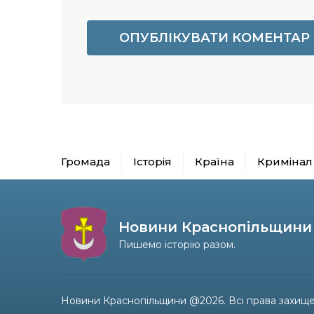
Громада
Історія
Країна
Кримінал
Новини Краснопільщини
Пишемо історію разом.
Новини Краснопільщини @2026. Всі права захище