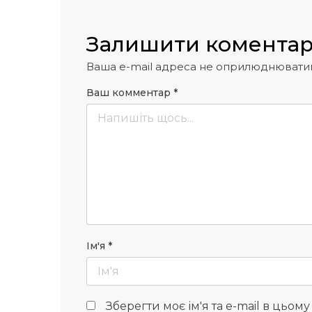
Залишити комента
Ваша e-mail адреса не оприлюднювати
Ваш комментар
*
Ім'я
*
Зберегти моє ім'я та e-mail в цьом