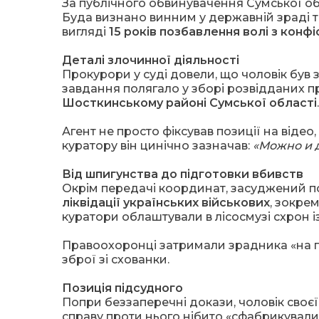
За публічного обвинувачення Сумської об
Буда визнано винним у державній зраді т
вигляді
15 років позбавлення волі з конф
Деталі злочинної діяльності
Прокурори у суді довели, що чоловік був
завдання полягало у зборі розвідданих пр
Шосткинському районі Сумської області
.
Агент не просто фіксував позиції на відео
куратору він цинічно зазначав:
«Можно и 
Від шпигунства до підготовки вбивств
Окрім передачі координат, засуджений п
ліквідації українських військових
, зокре
куратори облаштували в лісосмузі схрон 
Правоохоронці затримали зрадника «на га
зброї зі схованки.
Позиція підсудного
Попри беззаперечні докази, чоловік своєї
справу проти нього нібито «сфабрикували»