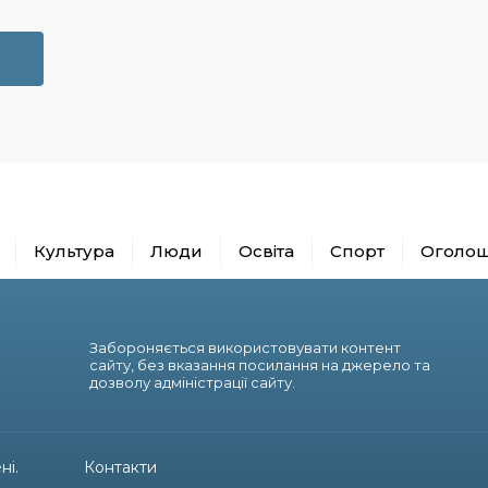
Культура
Люди
Освіта
Спорт
Оголо
Забороняється використовувати контент
сайту, без вказання посилання на джерело та
дозволу адміністрації сайту.
ні.
Контакти