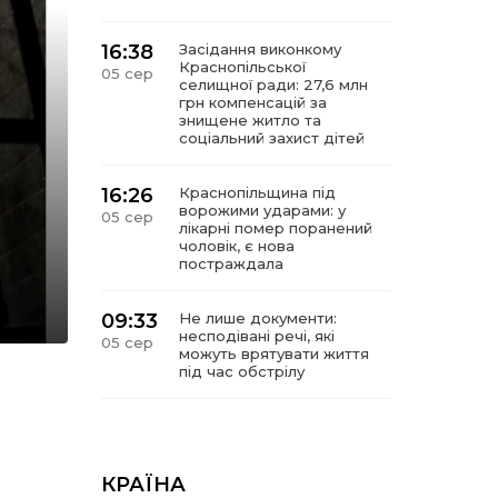
16:38
Засідання виконкому
Краснопільської
05 сер
селищної ради: 27,6 млн
грн компенсацій за
знищене житло та
соціальний захист дітей
16:26
Краснопільщина під
ворожими ударами: у
05 сер
лікарні помер поранений
чоловік, є нова
постраждала
09:33
Не лише документи:
несподівані речі, які
05 сер
можуть врятувати життя
під час обстрілу
09:26
Що робити, якщо в
нотаріальному документі
05 сер
виявлено описку?
КРАЇНА