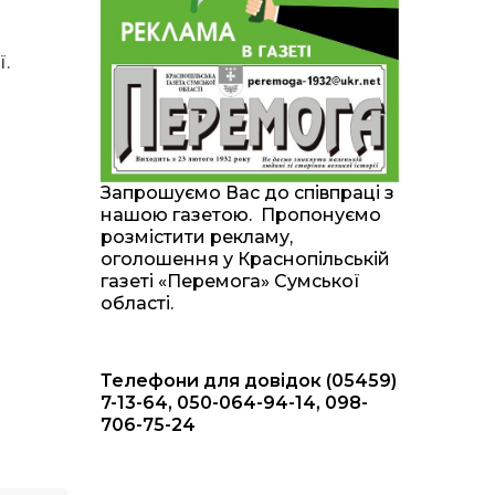
20:00
Житлові сертифікати,
підготовка до зими та
28 лип
підтримка ВПО: підсумки
ї.
засідання виконкому
Краснопільської
селищної ради
10:36
Валентина Масалітіна:
«Нас тримає віра в
28 лип
Запрошуємо Вас до співпраці з
Перемогу і повернення
нашою газетою. Пропонуємо
додому»
розмістити рекламу,
оголошення у Краснопільській
10:31
Знову біль… Знову
газеті «Перемога» Сумської
втрата… На щиті
28 лип
області.
повертається захисник
України Богдан Ємець
Телефони для довідок (05459)
16:57
Обмежено придатний,
але безмежно
7-13-64, 050-064-94-14, 098-
24 лип
вмотивований: Як
706-75-24
колишній лісівник став
асом артилерії