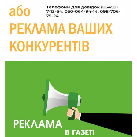
Україні різко зростають ціни на АЗС
28 лип
20:00
Житлові сертифікати, підготовка до зими та
підтримка ВПО: підсумки засідання виконкому
28 лип
Краснопільської селищної ради
10:36
Валентина Масалітіна: «Нас тримає віра в
Перемогу і повернення додому»
28 лип
10:31
Знову біль… Знову втрата… На щиті
повертається захисник України Богдан Ємець
28 лип
16:57
Обмежено придатний, але безмежно
вмотивований: Як колишній лісівник став асом
24 лип
артилерії
16:34
490 пацієнтів та 15 відвіданих сіл: МБФ
«Альянс громадського здоров’я» підбив
24 лип
підсумки роботи мобільних клінік у Сумській
області