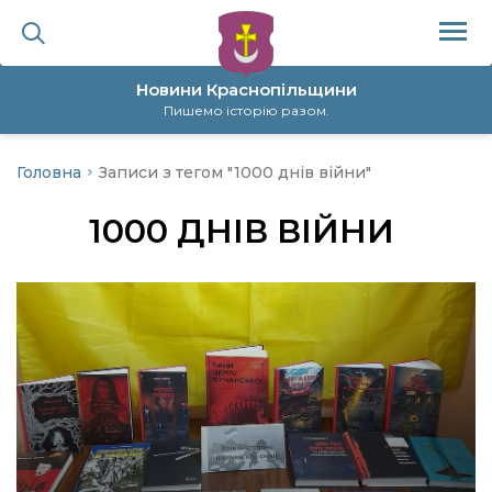
Новини Краснопільщини
Пишемо історію разом.
Головна
Записи з тегом "1000 днів війни"
ційна політика
1000 ДНІВ ВІЙНИ
да
я
а
нал
ура