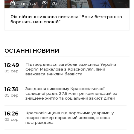
1212
18.11.2024
Рік війни: книжкова виставка “Вони безстрашно
боронять наш спокій”
ОСТАННІ НОВИНИ
шення
16:49
Підтвердилася загибель захисника України
Сергія Маркелова з Краснопілля, який
05 сер
ти
вважався зниклим безвісти
16:38
Засідання виконкому Краснопільської
селищної ради: 27,6 млн грн компенсацій за
05 сер
знищене житло та соціальний захист дітей
16:26
Краснопільщина під ворожими ударами: у
лікарні помер поранений чоловік, є нова
05 сер
постраждала