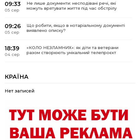
09:33
Не лише документи: несподівані речі, які
можуть врятувати життя під час обстрілу
05 сер
09:26
Що робити, якщо в нотаріальному документі
виявлено описку?
05 сер
18:39
«КОЛО НЕЗЛАМНИХ»: як діти та ветерани
разом створюють унікальний телепроєкт
04 сер
09:52
Родина Степаненків: від квітучого
прикордоння до втраченого дому
КРАЇНА
04 сер
Нет записей
19:36
Пишіть листи самому собі, або як уникнути
маніпуляційбез конфліктів
30 лип
19:29
«Все закінчиться, приїду й одружуся…»: Пам’яті
26-річного Захисника Богдана Ємця (ВІДЕО)
30 лип
20:06
Паливо по 100 грн та ризик дефіциту: чому в