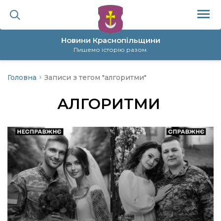
Новини Краснопільщини
Пишемо історію разом.
Головна
Записи з тегом "алгоритми"
ційна політика
АЛГОРИТМИ
да
я
а
нал
ура