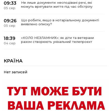
09:33
Не лише документи: несподівані речі, які
можуть врятувати життя під час обстрілу
05 сер
09:26
Що робити, якщо в нотаріальному документі
виявлено описку?
05 сер
18:39
«КОЛО НЕЗЛАМНИХ»: як діти та ветерани
разом створюють унікальний телепроєкт
04 сер
09:52
Родина Степаненків: від квітучого
прикордоння до втраченого дому
КРАЇНА
04 сер
Нет записей
19:36
Пишіть листи самому собі, або як уникнути
маніпуляційбез конфліктів
30 лип
19:29
«Все закінчиться, приїду й одружуся…»: Пам’яті
26-річного Захисника Богдана Ємця (ВІДЕО)
30 лип
20:06
Паливо по 100 грн та ризик дефіциту: чому в