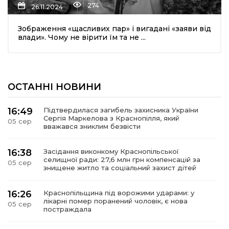
274
26.11.2024
Зображення «щасливих пар» і вигадані «заяви від
влади». Чому не вірити їм та не ...
ОСТАННІ НОВИНИ
шення
16:49
Підтвердилася загибель захисника України
Сергія Маркелова з Краснопілля, який
05 сер
ти
вважався зниклим безвісти
16:38
Засідання виконкому Краснопільської
селищної ради: 27,6 млн грн компенсацій за
05 сер
знищене житло та соціальний захист дітей
16:26
Краснопільщина під ворожими ударами: у
лікарні помер поранений чоловік, є нова
05 сер
постраждала