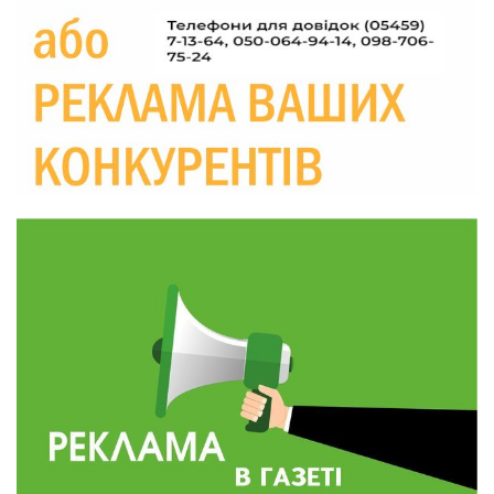
Україні різко зростають ціни на АЗС
28 лип
20:00
Житлові сертифікати, підготовка до зими та
підтримка ВПО: підсумки засідання виконкому
28 лип
Краснопільської селищної ради
10:36
Валентина Масалітіна: «Нас тримає віра в
Перемогу і повернення додому»
28 лип
10:31
Знову біль… Знову втрата… На щиті
повертається захисник України Богдан Ємець
28 лип
16:57
Обмежено придатний, але безмежно
вмотивований: Як колишній лісівник став асом
24 лип
артилерії
16:34
490 пацієнтів та 15 відвіданих сіл: МБФ
«Альянс громадського здоров’я» підбив
24 лип
підсумки роботи мобільних клінік у Сумській
області