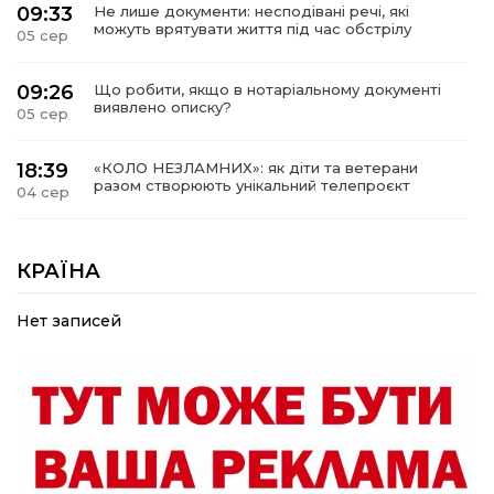
09:33
Не лише документи: несподівані речі, які
можуть врятувати життя під час обстрілу
05 сер
09:26
Що робити, якщо в нотаріальному документі
виявлено описку?
05 сер
18:39
«КОЛО НЕЗЛАМНИХ»: як діти та ветерани
разом створюють унікальний телепроєкт
04 сер
09:52
Родина Степаненків: від квітучого
прикордоння до втраченого дому
КРАЇНА
04 сер
Нет записей
19:36
Пишіть листи самому собі, або як уникнути
маніпуляційбез конфліктів
30 лип
19:29
«Все закінчиться, приїду й одружуся…»: Пам’яті
26-річного Захисника Богдана Ємця (ВІДЕО)
30 лип
20:06
Паливо по 100 грн та ризик дефіциту: чому в