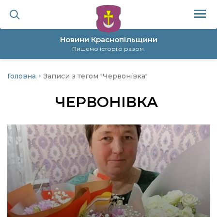
Новини Краснопільщини
Пишемо історію разом.
Головна
Записи з тегом "Червонівка"
ційна політика
ЧЕРВОНІВКА
да
я
а
нал
ура