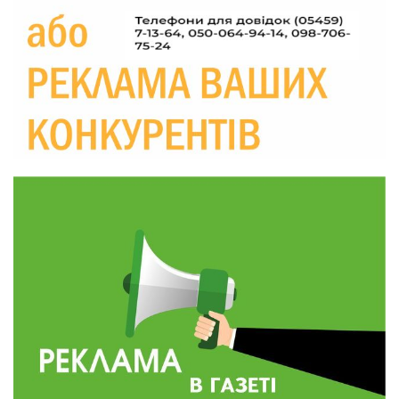
Україні різко зростають ціни на АЗС
28 лип
20:00
Житлові сертифікати, підготовка до зими та
підтримка ВПО: підсумки засідання виконкому
28 лип
Краснопільської селищної ради
10:36
Валентина Масалітіна: «Нас тримає віра в
Перемогу і повернення додому»
28 лип
10:31
Знову біль… Знову втрата… На щиті
повертається захисник України Богдан Ємець
28 лип
16:57
Обмежено придатний, але безмежно
вмотивований: Як колишній лісівник став асом
24 лип
артилерії
16:34
490 пацієнтів та 15 відвіданих сіл: МБФ
«Альянс громадського здоров’я» підбив
24 лип
підсумки роботи мобільних клінік у Сумській
області