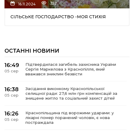
352
16.11.2024
СІЛЬСЬКЕ ГОСПОДАРСТВО -МОЯ СТИХІЯ
ОСТАННІ НОВИНИ
шення
16:49
Підтвердилася загибель захисника України
Сергія Маркелова з Краснопілля, який
05 сер
ти
вважався зниклим безвісти
16:38
Засідання виконкому Краснопільської
селищної ради: 27,6 млн грн компенсацій за
05 сер
знищене житло та соціальний захист дітей
16:26
Краснопільщина під ворожими ударами: у
лікарні помер поранений чоловік, є нова
05 сер
постраждала