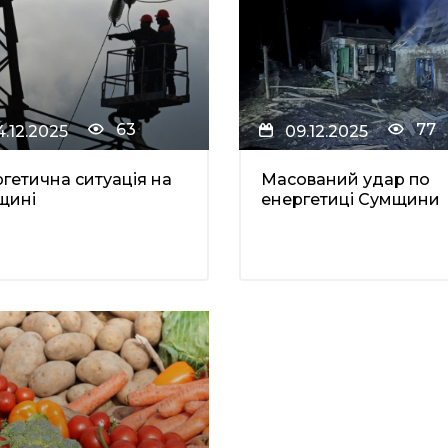
63
77
4.12.2025
09.12.2025
гетична ситуація на
Масований удар по
щині
енергетиці Сумщини