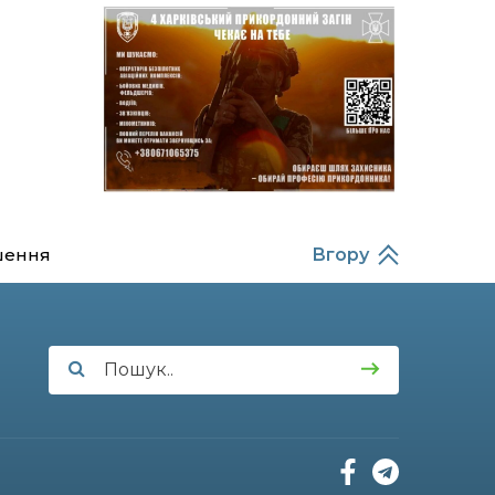
14:37
Захищав кордон до
останнього подиху:
21 лип
пам’яті полеглого
прикордонника
Олександра Кичаня
(ВІДЕО)
11:28
Від штанги до «крил»: як
спорт і характер
21 лип
колишнього
паверліфтера гартують
перемогу на Донеччині
шення
Вгору
11:19
На щиті повертається
додому: Краснопільська
21 лип
громада втратила 27-
річного Захисника Сергія
Балабаєнка
11:00
Музей, який був частиною
життя
19 лип