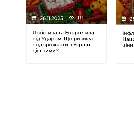
111
26.11.2025
2
Логістика та Енергетика
Інфл
під Ударом: Що ризикує
Нацб
подорожчати в Україні
ціни
цієї зими?