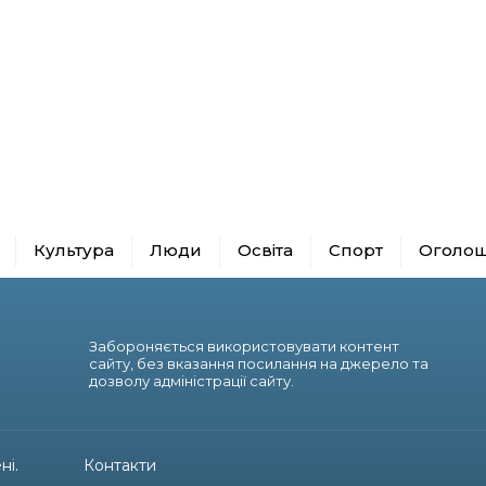
Культура
Люди
Освіта
Спорт
Оголо
Забороняється використовувати контент
сайту, без вказання посилання на джерело та
дозволу адміністрації сайту.
ні.
Контакти