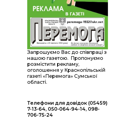
20:00
Житлові сертифікати,
підготовка до зими та
28 лип
підтримка ВПО: підсумки
засідання виконкому
Краснопільської
селищної ради
10:36
Валентина Масалітіна:
«Нас тримає віра в
28 лип
Запрошуємо Вас до співпраці з
Перемогу і повернення
нашою газетою. Пропонуємо
додому»
розмістити рекламу,
оголошення у Краснопільській
10:31
Знову біль… Знову
газеті «Перемога» Сумської
втрата… На щиті
28 лип
області.
повертається захисник
України Богдан Ємець
Телефони для довідок (05459)
16:57
Обмежено придатний,
але безмежно
7-13-64, 050-064-94-14, 098-
24 лип
вмотивований: Як
706-75-24
колишній лісівник став
асом артилерії