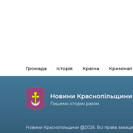
Громада
Історія
Країна
Кримінал
Новини Краснопільщини
Пишемо історію разом.
Новини Краснопільщини @2026. Всі права захище