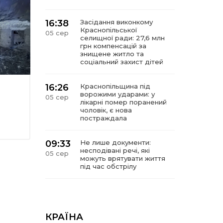
16:38
Засідання виконкому
Краснопільської
05 сер
селищної ради: 27,6 млн
грн компенсацій за
знищене житло та
соціальний захист дітей
16:26
Краснопільщина під
ворожими ударами: у
05 сер
лікарні помер поранений
чоловік, є нова
постраждала
09:33
Не лише документи:
несподівані речі, які
05 сер
можуть врятувати життя
під час обстрілу
09:26
Що робити, якщо в
нотаріальному документі
05 сер
виявлено описку?
КРАЇНА