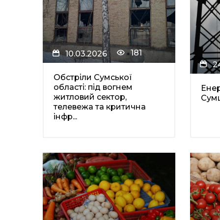
181
10.03.2026
2
Обстріли Сумської
області: під вогнем
Енер
житловий сектор,
Сум
телевежа та критична
інфр...