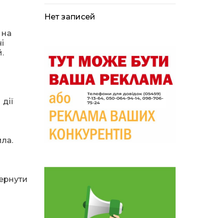
09:33
Не лише документи:
несподівані речі, які
05 сер
можуть врятувати життя
Нет записей
під час обстрілу
 на
і
09:26
Що робити, якщо в
.
нотаріальному документі
05 сер
виявлено описку?
18:39
«КОЛО НЕЗЛАМНИХ»: як
діти та ветерани разом
04 сер
 дії
створюють унікальний
телепроєкт
09:52
Родина Степаненків: від
ла.
квітучого прикордоння
04 сер
до втраченого дому
19:36
Пишіть листи самому
вернути
собі, або як уникнути
30 лип
маніпуляційбез конфліктів
19:29
«Все закінчиться, приїду