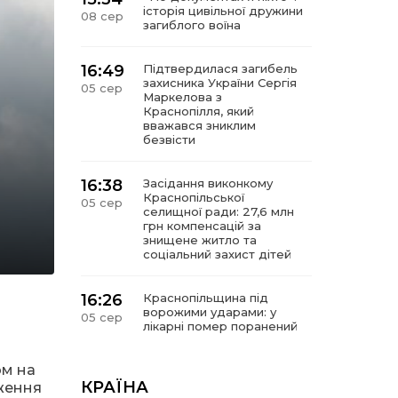
історія цивільної дружини
08 сер
загиблого воїна
16:49
Підтвердилася загибель
захисника України Сергія
05 сер
Маркелова з
Краснопілля, який
вважався зниклим
безвісти
16:38
Засідання виконкому
Краснопільської
05 сер
селищної ради: 27,6 млн
грн компенсацій за
знищене житло та
соціальний захист дітей
16:26
Краснопільщина під
ворожими ударами: у
05 сер
лікарні помер поранений
чоловік, є нова
постраждала
ом на
КРАЇНА
еження