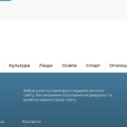
Культура
Люди
Освіта
Спорт
Оголо
Забороняється використовувати контент
сайту, без вказання посилання на джерело та
дозволу адміністрації сайту.
ні.
Контакти