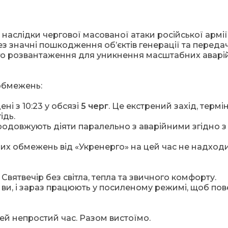
аслідки чергової масованої атаки російської армії
з значні пошкодження об’єктів генерації та передач
го розвантаження для уникнення масштабних аварій
обмежень:
ні з 10:23 у обсязі
5 черг
. Це екстрений захід, термін
ідь.
одовжують діяти паралельно з аварійними згідно з
их обмежень від «Укренерго» на цей час не надходи
Святвечір без світла, тепла та звичного комфорту.
 і ви, і зараз працюють у посиленому режимі, щоб по
ей непростий час. Разом вистоїмо.