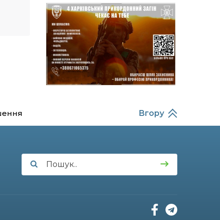
23 лип
підрозділ чи бригаду –
навіть думки не було»
20:36
Нова кав’ярня в Сумах: як
родина військового з
22 лип
Краснопілля відкрила
«Лев каву» за грантові
кошти (ВІДЕО)
14:37
Захищав кордон до
останнього подиху:
21 лип
пам’яті полеглого
шення
Вгору
прикордонника
Олександра Кичаня
(ВІДЕО)
11:28
Від штанги до «крил»: як
спорт і характер
21 лип
колишнього
паверліфтера гартують
перемогу на Донеччині
11:19
На щиті повертається