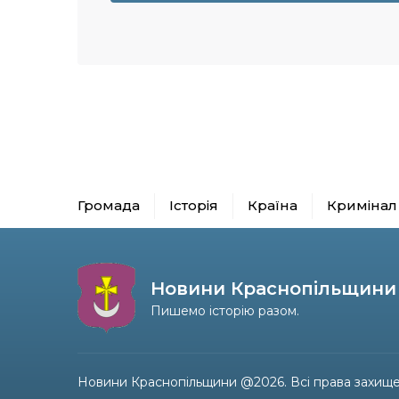
Громада
Історія
Країна
Кримінал
Новини Краснопільщини
Пишемо історію разом.
Новини Краснопільщини @2026. Всі права захище