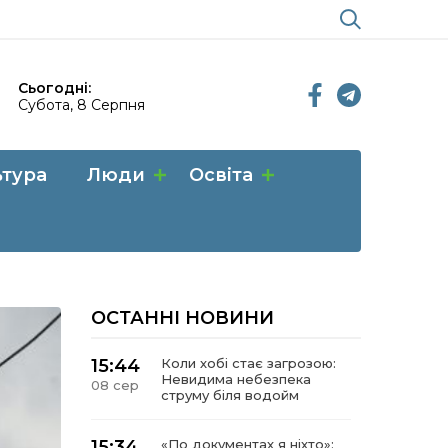
Сьогодні:
Субота, 8 Серпня
ьтура
Люди
Освіта
ОСТАННІ НОВИНИ
15:44
Коли хобі стає загрозою:
Невидима небезпека
08 сер
струму біля водойм
15:34
«По документах я ніхто»: