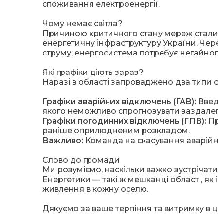
споживання електроенергії.
Чому немає світла?
Причиною критичного стану мереж стали н
енергетичну інфраструктуру України. Чере
струму, енергосистема потребує негайно
Які графіки діють зараз?
Наразі в області запроваджено два типи 
Графіки аварійних відключень (ГАВ):
Введе
якого неможливо спрогнозувати заздалег
Графіки погодинних відключень (ГПВ):
Пр
раніше оприлюдненим розкладом.
Важливо:
Команда на скасування аварійн
Слово до громади
Ми розуміємо, наскільки важко зустрічати 
Енергетики — такі ж мешканці області, як
живлення в кожну оселю.
Дякуємо за ваше терпіння та витримку в ц