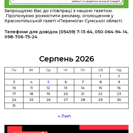
20:36
Нова кав’ярня в Сумах: як родина військового
Запрошуємо Вас до співпраці з нашою газетою.
з Краснопілля відкрила «Лев каву» за грантові
22 лип
Пропонуємо розмістити рекламу, оголошення у
кошти (ВІДЕО)
Краснопільській газеті «Перемога» Сумської області.
14:37
Захищав кордон до останнього подиху:
Телефони для довідок (05459) 7-13-64, 050-064-94-14,
пам’яті полеглого прикордонника Олександра
098-706-75-24
21 лип
Кичаня (ВІДЕО)
11:28
Від штанги до «крил»: як спорт і характер
Серпень 2026
колишнього паверліфтера гартують перемогу
21 лип
на Донеччині
Пн
Вт
Ср
Чт
Пт
Сб
Нд
1
2
11:19
На щиті повертається додому:
3
4
5
6
7
8
9
Краснопільська громада втратила 27-річного
21 лип
10
11
12
13
14
15
16
Захисника Сергія Балабаєнка
17
18
19
20
21
22
23
24
25
26
27
28
29
30
11:00
Музей, який був частиною життя
31
19 лип
« Лип
10:49
Інтелектуальні злети та творчі перемоги:
історія успіху випускниці Вікторії Кондратенко
19 лип