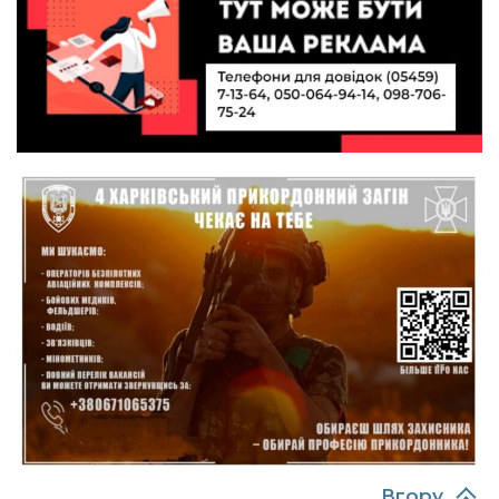
10:40
Вірний присязі до останнього подиху:
підтримайте петицію про присвоєння звання
19 лип
«Герой України» (посмертно) прикордоннику
Олександру Бойку
20:34
Кохання попри все: як українці створюють сім’ї
в реаліях 2026 року
17 лип
13:52
І волейбол, і хімія на “відмінно”: неймовірна
історія успіху випускниці з Краснопілля
15 лип
Анастасії Гонтар
13:27
НБУ вводить нову банкноту 2 000 грн із
портретом легендарного українця: що
15 лип
зміниться для наших гаманців
13:22
Гаманець у шоці: які продукти в Україні різко
подешевшали, а за що доведеться платити
15 лип
більше?
Вгору