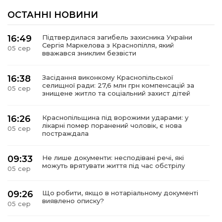
ОСТАННІ НОВИНИ
16:49
Підтвердилася загибель захисника України
Сергія Маркелова з Краснопілля, який
05 сер
вважався зниклим безвісти
16:38
Засідання виконкому Краснопільської
селищної ради: 27,6 млн грн компенсацій за
05 сер
знищене житло та соціальний захист дітей
16:26
Краснопільщина під ворожими ударами: у
лікарні помер поранений чоловік, є нова
05 сер
постраждала
09:33
Не лише документи: несподівані речі, які
можуть врятувати життя під час обстрілу
05 сер
09:26
Що робити, якщо в нотаріальному документі
виявлено описку?
05 сер