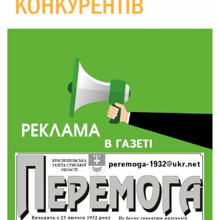
10:36
Валентина Масалітіна: «Нас тримає віра в
Перемогу і повернення додому»
28 лип
10:31
Знову біль… Знову втрата… На щиті
повертається захисник України Богдан Ємець
28 лип
16:57
Обмежено придатний, але безмежно
вмотивований: Як колишній лісівник став асом
24 лип
артилерії
16:34
490 пацієнтів та 15 відвіданих сіл: МБФ
«Альянс громадського здоров’я» підбив
24 лип
підсумки роботи мобільних клінік у Сумській
області
12:24
Покинув безпечне життя за кордоном, щоб
захистити рідну землю: пам’яті Сергія
23 лип
Балабаєнка (ВІДЕО)
08:46
Командир гармати Руслан Козирін: «Змінити
підрозділ чи бригаду – навіть думки не було»
23 лип