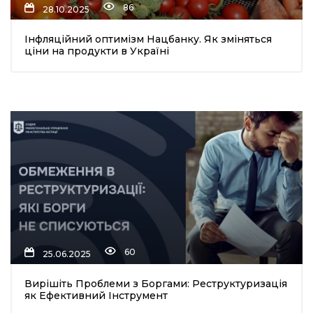
86
28.10.2025
Інфляційний оптимізм Нацбанку. Як зміняться
ціни на продукти в Україні
шення
ти
60
25.06.2025
Вирішіть Проблеми з Боргами: Реструктуризація
як Ефективний Інструмент