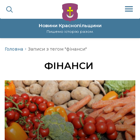
Новини Краснопільщини
Пишемо історію разом.
Головна
Записи з тегом "фінанси"
ційна політика
ФІНАНСИ
да
я
а
нал
ура