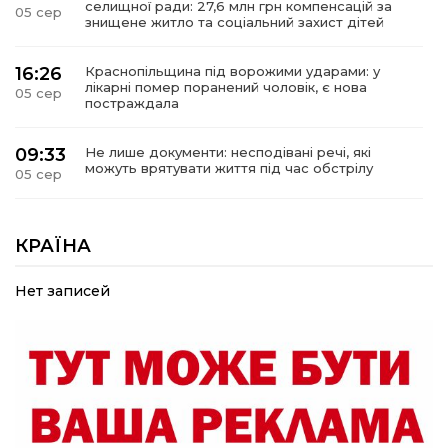
селищної ради: 27,6 млн грн компенсацій за
05 сер
знищене житло та соціальний захист дітей
16:26
Краснопільщина під ворожими ударами: у
лікарні помер поранений чоловік, є нова
05 сер
постраждала
09:33
Не лише документи: несподівані речі, які
можуть врятувати життя під час обстрілу
05 сер
09:26
Що робити, якщо в нотаріальному документі
виявлено описку?
КРАЇНА
05 сер
Нет записей
18:39
«КОЛО НЕЗЛАМНИХ»: як діти та ветерани
разом створюють унікальний телепроєкт
04 сер
09:52
Родина Степаненків: від квітучого
прикордоння до втраченого дому
04 сер
19:36
Пишіть листи самому собі, або як уникнути