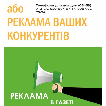
маніпуляційбез конфліктів
30 лип
19:29
«Все закінчиться, приїду й одружуся…»: Пам’яті
26-річного Захисника Богдана Ємця (ВІДЕО)
30 лип
20:06
Паливо по 100 грн та ризик дефіциту: чому в
Україні різко зростають ціни на АЗС
28 лип
20:00
Житлові сертифікати, підготовка до зими та
підтримка ВПО: підсумки засідання виконкому
28 лип
Краснопільської селищної ради
10:36
Валентина Масалітіна: «Нас тримає віра в
Перемогу і повернення додому»
28 лип
10:31
Знову біль… Знову втрата… На щиті
повертається захисник України Богдан Ємець
28 лип
16:57
Обмежено придатний, але безмежно
вмотивований: Як колишній лісівник став асом
24 лип