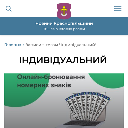
Новини Краснопільщини
Пишемо історію разом.
Головна
Записи з тегом "індивідуальний"
ційна політика
ІНДИВІДУАЛЬНИЙ
да
я
а
нал
ура