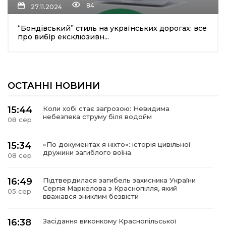
84
27.11.2024
“Бондівський” стиль на українських дорогах: все
про вибір ексклюзивн...
ОСТАННІ НОВИНИ
шення
15:44
Коли хобі стає загрозою: Невидима
небезпека струму біля водойм
08 сер
ти
15:34
«По документах я ніхто»: історія цивільної
дружини загиблого воїна
08 сер
16:49
Підтвердилася загибель захисника України
Сергія Маркелова з Краснопілля, який
05 сер
вважався зниклим безвісти
16:38
Засідання виконкому Краснопільської