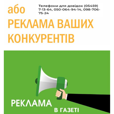
Україні різко зростають ціни на АЗС
28 лип
20:00
Житлові сертифікати, підготовка до зими та
підтримка ВПО: підсумки засідання виконкому
28 лип
Краснопільської селищної ради
10:36
Валентина Масалітіна: «Нас тримає віра в
Перемогу і повернення додому»
28 лип
10:31
Знову біль… Знову втрата… На щиті
повертається захисник України Богдан Ємець
28 лип
16:57
Обмежено придатний, але безмежно
вмотивований: Як колишній лісівник став асом
24 лип
артилерії
16:34
490 пацієнтів та 15 відвіданих сіл: МБФ
«Альянс громадського здоров’я» підбив
24 лип
підсумки роботи мобільних клінік у Сумській
області