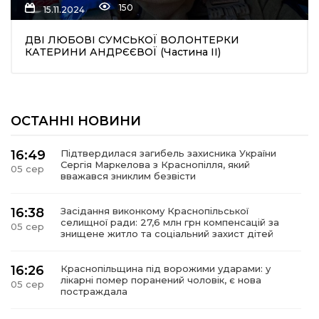
150
15.11.2024
ДВІ ЛЮБОВІ СУМСЬКОЇ ВОЛОНТЕРКИ
КАТЕРИНИ АНДРЄЄВОЇ (Частина ІІ)
ОСТАННІ НОВИНИ
шення
16:49
Підтвердилася загибель захисника України
Сергія Маркелова з Краснопілля, який
05 сер
ти
вважався зниклим безвісти
16:38
Засідання виконкому Краснопільської
селищної ради: 27,6 млн грн компенсацій за
05 сер
знищене житло та соціальний захист дітей
16:26
Краснопільщина під ворожими ударами: у
лікарні помер поранений чоловік, є нова
05 сер
постраждала