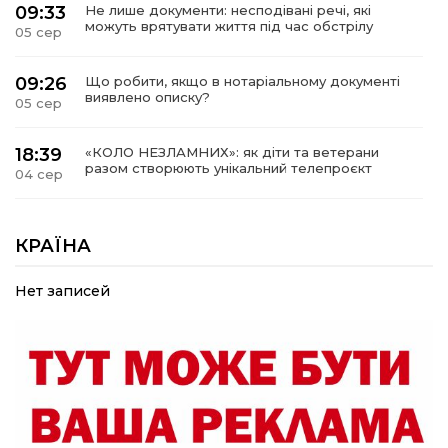
09:33
Не лише документи: несподівані речі, які
можуть врятувати життя під час обстрілу
05 сер
09:26
Що робити, якщо в нотаріальному документі
виявлено описку?
05 сер
18:39
«КОЛО НЕЗЛАМНИХ»: як діти та ветерани
разом створюють унікальний телепроєкт
04 сер
09:52
Родина Степаненків: від квітучого
прикордоння до втраченого дому
КРАЇНА
04 сер
Нет записей
19:36
Пишіть листи самому собі, або як уникнути
маніпуляційбез конфліктів
30 лип
19:29
«Все закінчиться, приїду й одружуся…»: Пам’яті
26-річного Захисника Богдана Ємця (ВІДЕО)
30 лип
20:06
Паливо по 100 грн та ризик дефіциту: чому в