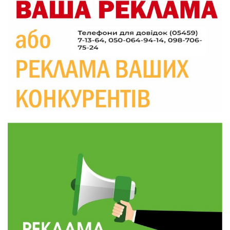
09:26
Що робити, якщо в нотаріальному документі
виявлено описку?
05 сер
18:39
«КОЛО НЕЗЛАМНИХ»: як діти та ветерани
разом створюють унікальний телепроєкт
04 сер
09:52
Родина Степаненків: від квітучого
прикордоння до втраченого дому
04 сер
19:36
Пишіть листи самому собі, або як уникнути
маніпуляційбез конфліктів
30 лип
19:29
«Все закінчиться, приїду й одружуся…»: Пам’яті
26-річного Захисника Богдана Ємця (ВІДЕО)
30 лип
20:06
Паливо по 100 грн та ризик дефіциту: чому в
Україні різко зростають ціни на АЗС
28 лип