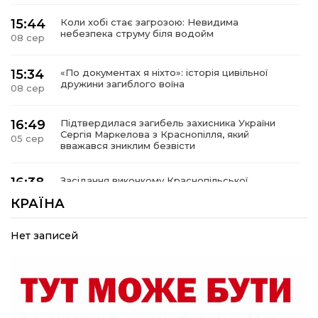
15:44
Коли хобі стає загрозою: Невидима
небезпека струму біля водойм
08 сер
15:34
«По документах я ніхто»: історія цивільної
дружини загиблого воїна
08 сер
16:49
Підтвердилася загибель захисника України
Сергія Маркелова з Краснопілля, який
05 сер
вважався зниклим безвісти
16:38
Засідання виконкому Краснопільської
селищної ради: 27,6 млн грн компенсацій за
05 сер
КРАЇНА
знищене житло та соціальний захист дітей
Нет записей
16:26
Краснопільщина під ворожими ударами: у
лікарні помер поранений чоловік, є нова
05 сер
постраждала
09:33
Не лише документи: несподівані речі, які
можуть врятувати життя під час обстрілу
05 сер