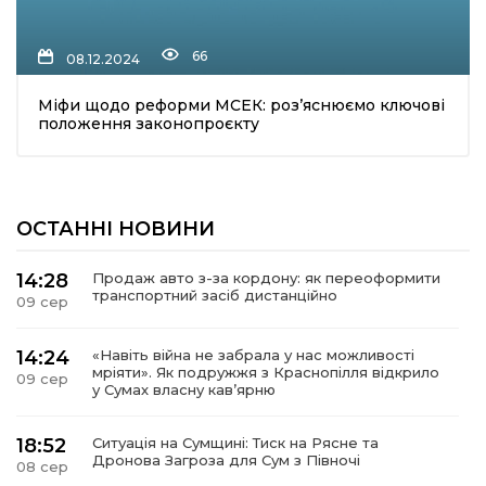
66
08.12.2024
Міфи щодо реформи МСЕК: роз’яснюємо ключові
положення законопроєкту
шення
ОСТАННІ НОВИНИ
ти
14:28
Продаж авто з-за кордону: як переоформити
транспортний засіб дистанційно
09 сер
14:24
«Навіть війна не забрала у нас можливості
мріяти». Як подружжя з Краснопілля відкрило
09 сер
у Сумах власну кав’ярню
18:52
Ситуація на Сумщині: Тиск на Рясне та
Дронова Загроза для Сум з Півночі
08 сер