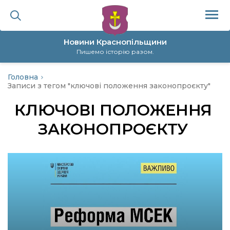
Новини Краснопільщини
Пишемо історію разом.
Головна
ційна політика
Записи з тегом "ключові положення законопроєкту"
КЛЮЧОВІ ПОЛОЖЕННЯ
да
ЗАКОНОПРОЄКТУ
я
а
нал
ура