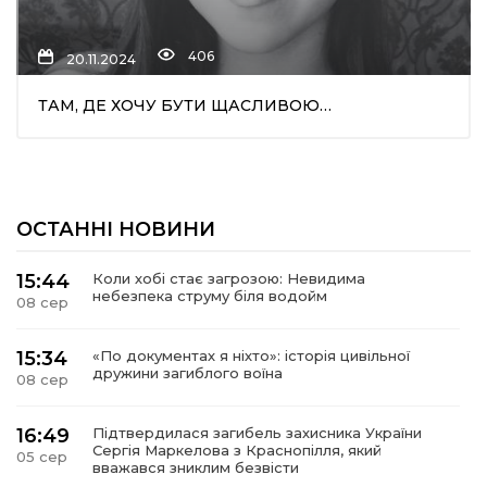
406
20.11.2024
ТАМ, ДЕ ХОЧУ БУТИ ЩАСЛИВОЮ…
шення
ОСТАННІ НОВИНИ
ти
15:44
Коли хобі стає загрозою: Невидима
небезпека струму біля водойм
08 сер
15:34
«По документах я ніхто»: історія цивільної
дружини загиблого воїна
08 сер
16:49
Підтвердилася загибель захисника України
Сергія Маркелова з Краснопілля, який
05 сер
вважався зниклим безвісти