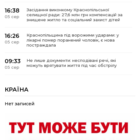
16:38
Засідання виконкому Краснопільської
селищної ради: 27,6 млн грн компенсацій за
05 сер
знищене житло та соціальний захист дітей
16:26
Краснопільщина під ворожими ударами: у
лікарні помер поранений чоловік, є нова
05 сер
постраждала
09:33
Не лише документи: несподівані речі, які
можуть врятувати життя під час обстрілу
05 сер
09:26
Що робити, якщо в нотаріальному документі
виявлено описку?
КРАЇНА
05 сер
Нет записей
18:39
«КОЛО НЕЗЛАМНИХ»: як діти та ветерани
разом створюють унікальний телепроєкт
04 сер
09:52
Родина Степаненків: від квітучого
прикордоння до втраченого дому
04 сер