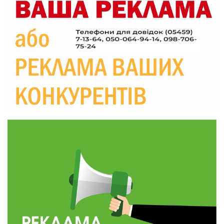
19:36
Пишіть листи самому собі, або як уникнути
маніпуляційбез конфліктів
30 лип
19:29
«Все закінчиться, приїду й одружуся…»: Пам’яті
26-річного Захисника Богдана Ємця (ВІДЕО)
30 лип
20:06
Паливо по 100 грн та ризик дефіциту: чому в
Україні різко зростають ціни на АЗС
28 лип
20:00
Житлові сертифікати, підготовка до зими та
підтримка ВПО: підсумки засідання виконкому
28 лип
Краснопільської селищної ради
10:36
Валентина Масалітіна: «Нас тримає віра в
Перемогу і повернення додому»
28 лип
10:31
Знову біль… Знову втрата… На щиті
повертається захисник України Богдан Ємець
28 лип