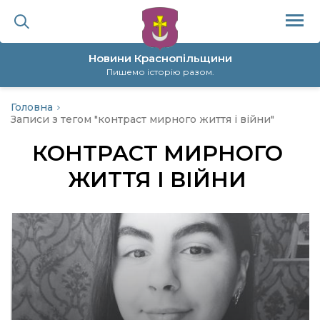
Новини Краснопільщини
Пишемо історію разом.
Головна
ційна політика
Записи з тегом "контраст мирного життя і війни"
КОНТРАСТ МИРНОГО
да
ЖИТТЯ І ВІЙНИ
я
а
нал
ура