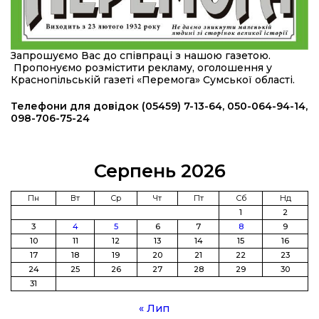
16:34
490 пацієнтів та 15 відвіданих сіл: МБФ
«Альянс громадського здоров’я» підбив
24 лип
підсумки роботи мобільних клінік у Сумській
Запрошуємо Вас до співпраці з нашою газетою.
області
Пропонуємо розмістити рекламу, оголошення у
Краснопільській газеті «Перемога» Сумської області.
12:24
Покинув безпечне життя за кордоном, щоб
захистити рідну землю: пам’яті Сергія
Телефони для довідок (05459) 7-13-64, 050-064-94-14,
23 лип
Балабаєнка (ВІДЕО)
098-706-75-24
08:46
Командир гармати Руслан Козирін: «Змінити
підрозділ чи бригаду – навіть думки не було»
23 лип
Серпень 2026
20:36
Нова кав’ярня в Сумах: як родина військового
Пн
Вт
Ср
Чт
Пт
Сб
Нд
з Краснопілля відкрила «Лев каву» за грантові
1
2
22 лип
кошти (ВІДЕО)
3
4
5
6
7
8
9
10
11
12
13
14
15
16
17
18
19
20
21
22
23
14:37
Захищав кордон до останнього подиху:
пам’яті полеглого прикордонника Олександра
24
25
26
27
28
29
30
21 лип
Кичаня (ВІДЕО)
31
« Лип
11:28
Від штанги до «крил»: як спорт і характер