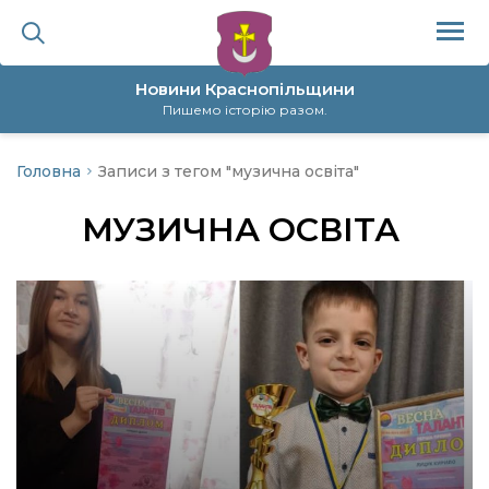
Новини Краснопільщини
Пишемо історію разом.
Головна
Записи з тегом "музична освіта"
ційна політика
МУЗИЧНА ОСВІТА
да
я
а
нал
ура