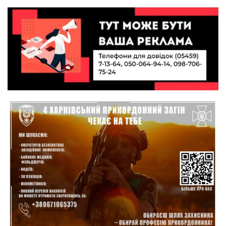
колишнього паверліфтера гартують перемогу
21 лип
на Донеччині
11:19
На щиті повертається додому:
Краснопільська громада втратила 27-річного
21 лип
Захисника Сергія Балабаєнка
11:00
Музей, який був частиною життя
19 лип
10:49
Інтелектуальні злети та творчі перемоги:
історія успіху випускниці Вікторії Кондратенко
19 лип
10:40
Вірний присязі до останнього подиху:
підтримайте петицію про присвоєння звання
19 лип
«Герой України» (посмертно) прикордоннику
Олександру Бойку
20:34
Кохання попри все: як українці створюють сім’ї
в реаліях 2026 року
17 лип