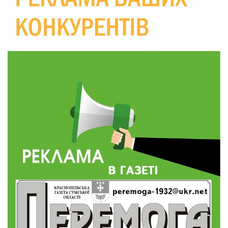
19:29
«Все закінчиться, приїду й одружуся…»: Пам’яті
26-річного Захисника Богдана Ємця (ВІДЕО)
30 лип
20:06
Паливо по 100 грн та ризик дефіциту: чому в
Україні різко зростають ціни на АЗС
28 лип
20:00
Житлові сертифікати, підготовка до зими та
підтримка ВПО: підсумки засідання виконкому
28 лип
Краснопільської селищної ради
10:36
Валентина Масалітіна: «Нас тримає віра в
Перемогу і повернення додому»
28 лип
10:31
Знову біль… Знову втрата… На щиті
повертається захисник України Богдан Ємець
28 лип
16:57
Обмежено придатний, але безмежно
вмотивований: Як колишній лісівник став асом
24 лип
артилерії