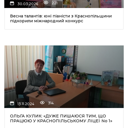
221
30.03.2026
Весна талантів: юні піаністи з Краснопільщини
підкорили міжнародний конкурс
шення
ти
314
13.11.2024
ОЛЬГА КУЛИК: «ДУЖЕ ПИШАЮСЯ ТИМ, ЩО
ПРАЦЮЮ У КРАСНОПІЛЬСЬКОМУ ЛІЦЕЇ No 1»