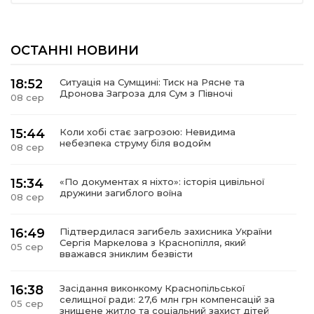
ОСТАННІ НОВИНИ
18:52
Ситуація на Сумщині: Тиск на Рясне та
Дронова Загроза для Сум з Півночі
08 сер
15:44
Коли хобі стає загрозою: Невидима
небезпека струму біля водойм
08 сер
15:34
«По документах я ніхто»: історія цивільної
дружини загиблого воїна
08 сер
16:49
Підтвердилася загибель захисника України
Сергія Маркелова з Краснопілля, який
05 сер
вважався зниклим безвісти
16:38
Засідання виконкому Краснопільської
селищної ради: 27,6 млн грн компенсацій за
05 сер
знищене житло та соціальний захист дітей