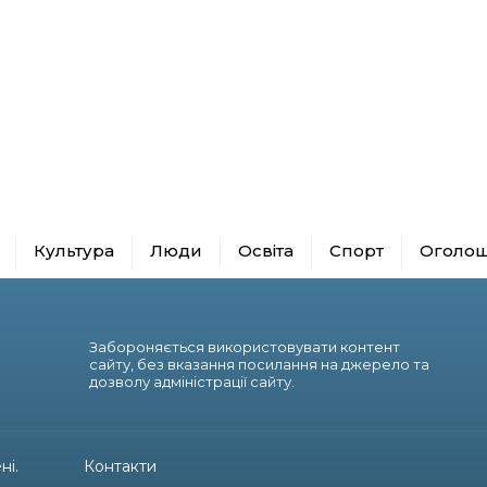
Культура
Люди
Освіта
Спорт
Оголо
Забороняється використовувати контент
сайту, без вказання посилання на джерело та
дозволу адміністрації сайту.
ні.
Контакти