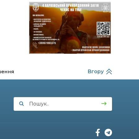
14:37
Захищав кордон до
останнього подиху:
21 лип
пам’яті полеглого
прикордонника
Олександра Кичаня
(ВІДЕО)
11:28
Від штанги до «крил»: як
спорт і характер
21 лип
колишнього
паверліфтера гартують
перемогу на Донеччині
шення
Вгору
11:19
На щиті повертається
додому: Краснопільська
21 лип
громада втратила 27-
річного Захисника Сергія
Балабаєнка
11:00
Музей, який був частиною
життя
19 лип