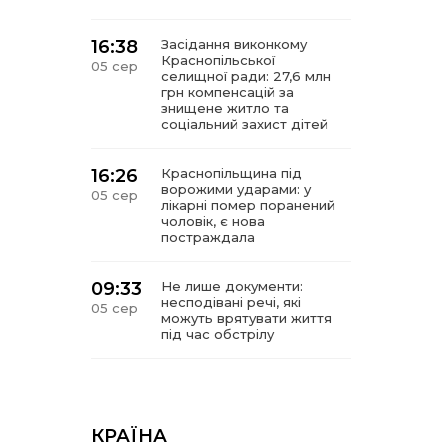
16:38
Засідання виконкому
Краснопільської
05 сер
селищної ради: 27,6 млн
грн компенсацій за
знищене житло та
соціальний захист дітей
16:26
Краснопільщина під
ворожими ударами: у
05 сер
лікарні помер поранений
чоловік, є нова
постраждала
09:33
Не лише документи:
несподівані речі, які
05 сер
можуть врятувати життя
під час обстрілу
09:26
Що робити, якщо в
нотаріальному документі
05 сер
виявлено описку?
КРАЇНА