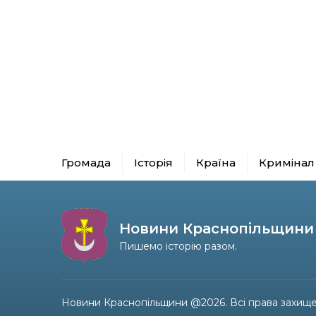
Громада
Історія
Країна
Кримінал
Новини Краснопільщини
Пишемо історію разом.
Новини Краснопільщини @2026. Всі права захище