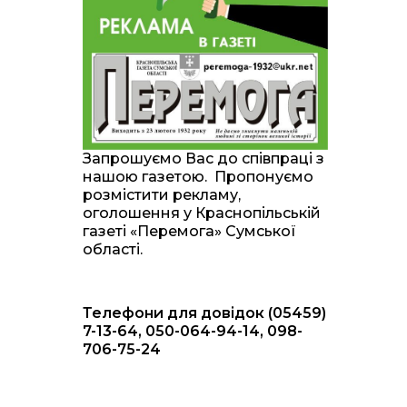
20:00
Житлові сертифікати,
підготовка до зими та
28 лип
підтримка ВПО: підсумки
засідання виконкому
Краснопільської
селищної ради
10:36
Валентина Масалітіна:
«Нас тримає віра в
28 лип
Запрошуємо Вас до співпраці з
Перемогу і повернення
нашою газетою. Пропонуємо
додому»
розмістити рекламу,
оголошення у Краснопільській
10:31
Знову біль… Знову
газеті «Перемога» Сумської
втрата… На щиті
28 лип
області.
повертається захисник
України Богдан Ємець
Телефони для довідок (05459)
16:57
Обмежено придатний,
але безмежно
7-13-64, 050-064-94-14, 098-
24 лип
вмотивований: Як
706-75-24
колишній лісівник став
асом артилерії