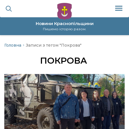
Новини Краснопільщини
Пишемо історію разом.
Головна
Записи з тегом "Покрова"
ційна політика
ПОКРОВА
да
я
а
нал
ура