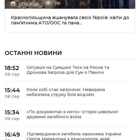
361
01.10.2024
Краснопільщина вшанувала своїх Героїв: квіти до
пам’ятника АТО/ООС та пана...
ОСТАННІ НОВИНИ
шення
18:52
Ситуація на Сумщині: Тиск на Рясне та
Дронова Загроза для Сум з Півночі
08 сер
ти
15:44
Коли хобі стає загрозою: Невидима
небезпека струму біля водойм
08 сер
15:34
«По документах я ніхто»: історія цивільної
дружини загиблого воїна
08 сер
16:49
Підтвердилася загибель захисника України
Сергія Маркелова з Краснопілля, який