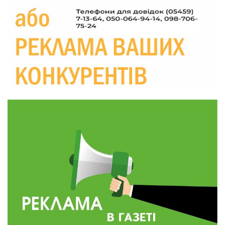
прикордоння до втраченого дому
04 сер
19:36
Пишіть листи самому собі, або як уникнути
маніпуляційбез конфліктів
30 лип
19:29
«Все закінчиться, приїду й одружуся…»: Пам’яті
26-річного Захисника Богдана Ємця (ВІДЕО)
30 лип
20:06
Паливо по 100 грн та ризик дефіциту: чому в
Україні різко зростають ціни на АЗС
28 лип
20:00
Житлові сертифікати, підготовка до зими та
підтримка ВПО: підсумки засідання виконкому
28 лип
Краснопільської селищної ради
10:36
Валентина Масалітіна: «Нас тримає віра в
Перемогу і повернення додому»
28 лип
10:31
Знову біль… Знову втрата… На щиті
повертається захисник України Богдан Ємець
28 лип