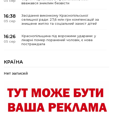
05 сер
вважався зниклим безвісти
16:38
Засідання виконкому Краснопільської
селищної ради: 27,6 млн грн компенсацій за
05 сер
знищене житло та соціальний захист дітей
16:26
Краснопільщина під ворожими ударами: у
лікарні помер поранений чоловік, є нова
05 сер
постраждала
09:33
Не лише документи: несподівані речі, які
можуть врятувати життя під час обстрілу
КРАЇНА
05 сер
Нет записей
09:26
Що робити, якщо в нотаріальному документі
виявлено описку?
05 сер
18:39
«КОЛО НЕЗЛАМНИХ»: як діти та ветерани
разом створюють унікальний телепроєкт
04 сер
09:52
Родина Степаненків: від квітучого