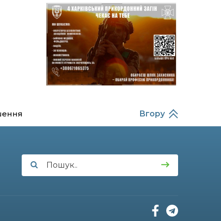
14:37
Захищав кордон до
останнього подиху:
21 лип
пам’яті полеглого
прикордонника
Олександра Кичаня
(ВІДЕО)
11:28
Від штанги до «крил»: як
спорт і характер
21 лип
колишнього
паверліфтера гартують
перемогу на Донеччині
шення
Вгору
11:19
На щиті повертається
додому: Краснопільська
21 лип
громада втратила 27-
річного Захисника Сергія
Балабаєнка
11:00
Музей, який був частиною
життя
19 лип