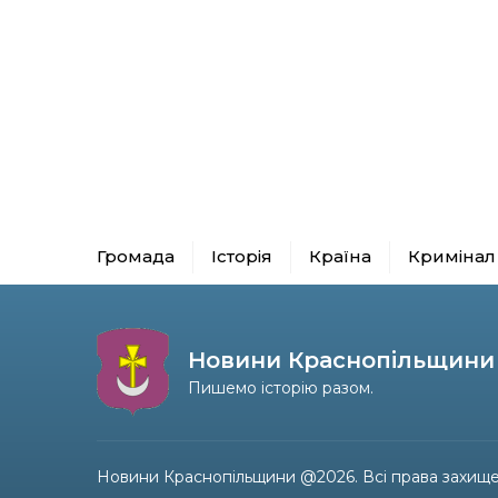
Громада
Історія
Країна
Кримінал
Новини Краснопільщини
Пишемо історію разом.
Новини Краснопільщини @2026. Всі права захище