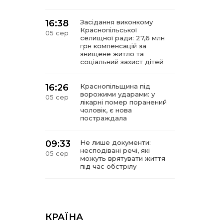
16:38
Засідання виконкому
Краснопільської
05 сер
селищної ради: 27,6 млн
грн компенсацій за
знищене житло та
соціальний захист дітей
16:26
Краснопільщина під
ворожими ударами: у
05 сер
лікарні помер поранений
чоловік, є нова
постраждала
09:33
Не лише документи:
несподівані речі, які
05 сер
можуть врятувати життя
під час обстрілу
09:26
Що робити, якщо в
нотаріальному документі
05 сер
виявлено описку?
КРАЇНА