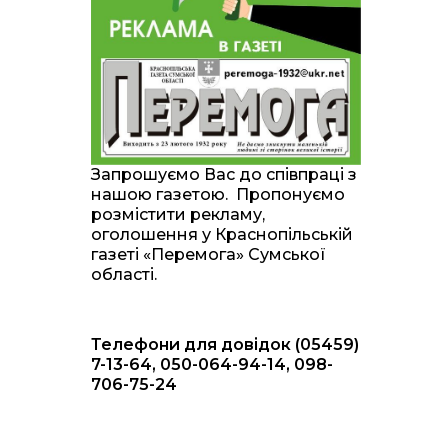
20:00
Житлові сертифікати,
підготовка до зими та
28 лип
підтримка ВПО: підсумки
засідання виконкому
Краснопільської
селищної ради
10:36
Валентина Масалітіна:
«Нас тримає віра в
28 лип
Запрошуємо Вас до співпраці з
Перемогу і повернення
нашою газетою. Пропонуємо
додому»
розмістити рекламу,
оголошення у Краснопільській
10:31
Знову біль… Знову
газеті «Перемога» Сумської
втрата… На щиті
28 лип
області.
повертається захисник
України Богдан Ємець
Телефони для довідок (05459)
16:57
Обмежено придатний,
але безмежно
7-13-64, 050-064-94-14, 098-
24 лип
вмотивований: Як
706-75-24
колишній лісівник став
асом артилерії