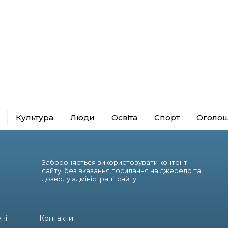
Культура
Люди
Освіта
Спорт
Оголо
Забороняється використовувати контент
сайту, без вказання посилання на джерело та
дозволу адміністрації сайту.
ні.
Контакти