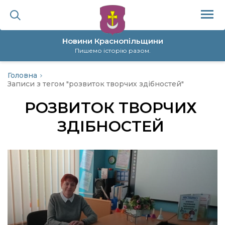
Новини Краснопільщини
Пишемо історію разом.
Головна
ційна політика
Записи з тегом "розвиток творчих здібностей"
РОЗВИТОК ТВОРЧИХ
да
ЗДІБНОСТЕЙ
я
а
нал
ура