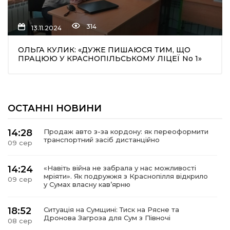
314
13.11.2024
ОЛЬГА КУЛИК: «ДУЖЕ ПИШАЮСЯ ТИМ, ЩО
ПРАЦЮЮ У КРАСНОПІЛЬСЬКОМУ ЛІЦЕЇ No 1»
шення
ОСТАННІ НОВИНИ
ти
14:28
Продаж авто з-за кордону: як переоформити
транспортний засіб дистанційно
09 сер
14:24
«Навіть війна не забрала у нас можливості
мріяти». Як подружжя з Краснопілля відкрило
09 сер
у Сумах власну кав’ярню
18:52
Ситуація на Сумщині: Тиск на Рясне та
Дронова Загроза для Сум з Півночі
08 сер