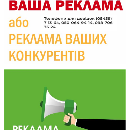
09:26
Що робити, якщо в нотаріальному документі
виявлено описку?
05 сер
18:39
«КОЛО НЕЗЛАМНИХ»: як діти та ветерани
разом створюють унікальний телепроєкт
04 сер
09:52
Родина Степаненків: від квітучого
прикордоння до втраченого дому
04 сер
19:36
Пишіть листи самому собі, або як уникнути
маніпуляційбез конфліктів
30 лип
19:29
«Все закінчиться, приїду й одружуся…»: Пам’яті
26-річного Захисника Богдана Ємця (ВІДЕО)
30 лип
20:06
Паливо по 100 грн та ризик дефіциту: чому в
Україні різко зростають ціни на АЗС
28 лип