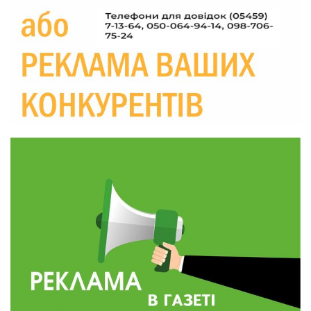
Україні різко зростають ціни на АЗС
28 лип
20:00
Житлові сертифікати, підготовка до зими та
підтримка ВПО: підсумки засідання виконкому
28 лип
Краснопільської селищної ради
10:36
Валентина Масалітіна: «Нас тримає віра в
Перемогу і повернення додому»
28 лип
10:31
Знову біль… Знову втрата… На щиті
повертається захисник України Богдан Ємець
28 лип
16:57
Обмежено придатний, але безмежно
вмотивований: Як колишній лісівник став асом
24 лип
артилерії
16:34
490 пацієнтів та 15 відвіданих сіл: МБФ
«Альянс громадського здоров’я» підбив
24 лип
підсумки роботи мобільних клінік у Сумській
області