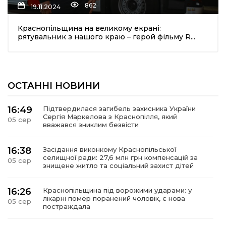
862
19.11.2024
Краснопільщина на великому екрані:
рятувальник з нашого краю – герой фільму R...
ОСТАННІ НОВИНИ
шення
16:49
Підтвердилася загибель захисника України
Сергія Маркелова з Краснопілля, який
05 сер
ти
вважався зниклим безвісти
16:38
Засідання виконкому Краснопільської
селищної ради: 27,6 млн грн компенсацій за
05 сер
знищене житло та соціальний захист дітей
16:26
Краснопільщина під ворожими ударами: у
лікарні помер поранений чоловік, є нова
05 сер
постраждала