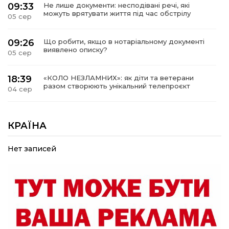
09:33
Не лише документи: несподівані речі, які
можуть врятувати життя під час обстрілу
05 сер
09:26
Що робити, якщо в нотаріальному документі
виявлено описку?
05 сер
18:39
«КОЛО НЕЗЛАМНИХ»: як діти та ветерани
разом створюють унікальний телепроєкт
04 сер
09:52
Родина Степаненків: від квітучого
прикордоння до втраченого дому
КРАЇНА
04 сер
Нет записей
19:36
Пишіть листи самому собі, або як уникнути
маніпуляційбез конфліктів
30 лип
19:29
«Все закінчиться, приїду й одружуся…»: Пам’яті
26-річного Захисника Богдана Ємця (ВІДЕО)
30 лип
20:06
Паливо по 100 грн та ризик дефіциту: чому в