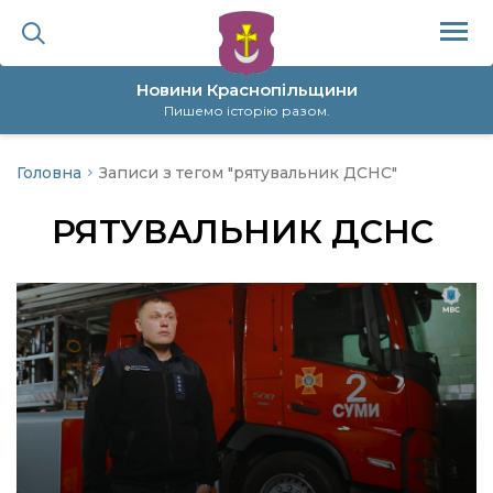
Новини Краснопільщини
Пишемо історію разом.
Головна
Записи з тегом "рятувальник ДСНС"
ційна політика
РЯТУВАЛЬНИК ДСНС
да
я
а
нал
ура