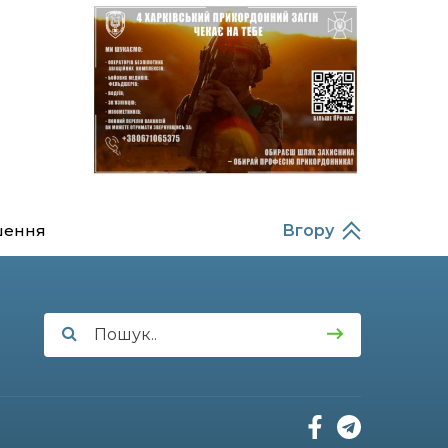
Балабаєнка (ВІДЕО)
08:46
Командир гармати
Руслан Козирін: «Змінити
23 лип
підрозділ чи бригаду –
навіть думки не було»
20:36
Нова кав’ярня в Сумах: як
родина військового з
22 лип
Краснопілля відкрила
«Лев каву» за грантові
кошти (ВІДЕО)
шення
Вгору
14:37
Захищав кордон до
останнього подиху:
21 лип
пам’яті полеглого
прикордонника
Олександра Кичаня
(ВІДЕО)
11:28
Від штанги до «крил»: як
спорт і характер
21 лип
колишнього