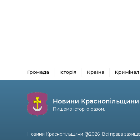
Громада
Історія
Країна
Кримінал
Новини Краснопільщини
Пишемо історію разом.
Новини Краснопільщини @2026. Всі права захище