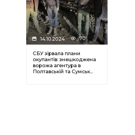
70
14.10.2024
СБУ зірвала плани
окупантів: знешкоджена
ворожа агентура в
Полтавській та Сумськ...