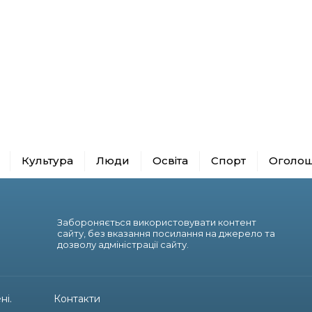
Культура
Люди
Освіта
Спорт
Оголо
Забороняється використовувати контент
сайту, без вказання посилання на джерело та
дозволу адміністрації сайту.
ні.
Контакти