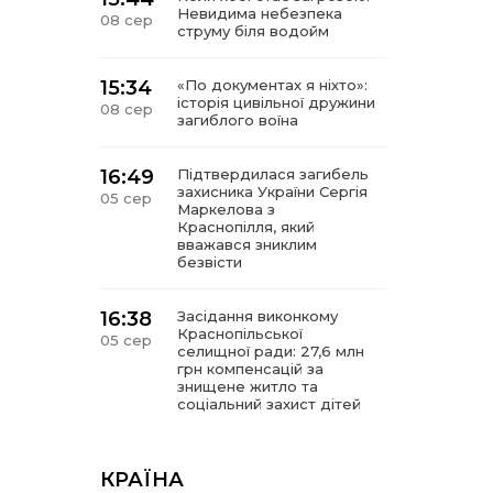
Невидима небезпека
08 сер
струму біля водойм
15:34
«По документах я ніхто»:
історія цивільної дружини
08 сер
загиблого воїна
16:49
Підтвердилася загибель
захисника України Сергія
05 сер
Маркелова з
Краснопілля, який
вважався зниклим
безвісти
16:38
Засідання виконкому
Краснопільської
05 сер
селищної ради: 27,6 млн
грн компенсацій за
знищене житло та
соціальний захист дітей
16:26
Краснопільщина під
ворожими ударами: у
КРАЇНА
05 сер