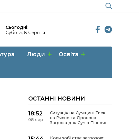
Сьогодні:
Субота, 8 Серпня
ьтура
Люди
Освіта
ОСТАННІ НОВИНИ
18:52
Ситуація на Сумщині: Тиск
на Рясне та Дронова
08 сер
Загроза для Сум з Півночі
15:44
Коли хобі стає загрозою: