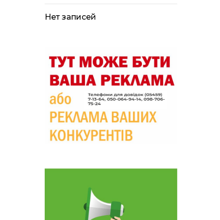
лікарні помер поранений
чоловік, є нова
постраждала
Нет записей
09:33
Не лише документи:
несподівані речі, які
05 сер
можуть врятувати життя
під час обстрілу
09:26
Що робити, якщо в
нотаріальному документі
05 сер
виявлено описку?
18:39
«КОЛО НЕЗЛАМНИХ»: як
діти та ветерани разом
04 сер
створюють унікальний
телепроєкт
09:52
Родина Степаненків: від
квітучого прикордоння
04 сер
до втраченого дому
19:36
Пишіть листи самому