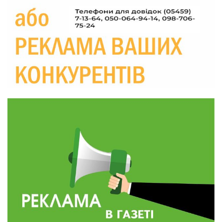
Україні різко зростають ціни на АЗС
28 лип
20:00
Житлові сертифікати, підготовка до зими та
підтримка ВПО: підсумки засідання виконкому
28 лип
Краснопільської селищної ради
10:36
Валентина Масалітіна: «Нас тримає віра в
Перемогу і повернення додому»
28 лип
10:31
Знову біль… Знову втрата… На щиті
повертається захисник України Богдан Ємець
28 лип
16:57
Обмежено придатний, але безмежно
вмотивований: Як колишній лісівник став асом
24 лип
артилерії
16:34
490 пацієнтів та 15 відвіданих сіл: МБФ
«Альянс громадського здоров’я» підбив
24 лип
підсумки роботи мобільних клінік у Сумській
області