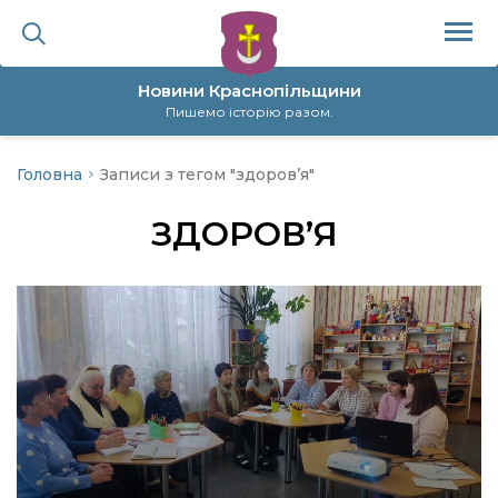
Новини Краснопільщини
Пишемо історію разом.
Головна
Записи з тегом "здоров’я"
ційна політика
ЗДОРОВ’Я
да
я
а
нал
ура