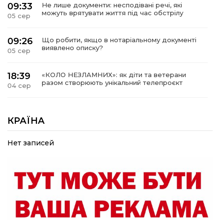
09:33
Не лише документи: несподівані речі, які
можуть врятувати життя під час обстрілу
05 сер
09:26
Що робити, якщо в нотаріальному документі
виявлено описку?
05 сер
18:39
«КОЛО НЕЗЛАМНИХ»: як діти та ветерани
разом створюють унікальний телепроєкт
04 сер
09:52
Родина Степаненків: від квітучого
прикордоння до втраченого дому
КРАЇНА
04 сер
Нет записей
19:36
Пишіть листи самому собі, або як уникнути
маніпуляційбез конфліктів
30 лип
19:29
«Все закінчиться, приїду й одружуся…»: Пам’яті
26-річного Захисника Богдана Ємця (ВІДЕО)
30 лип
20:06
Паливо по 100 грн та ризик дефіциту: чому в