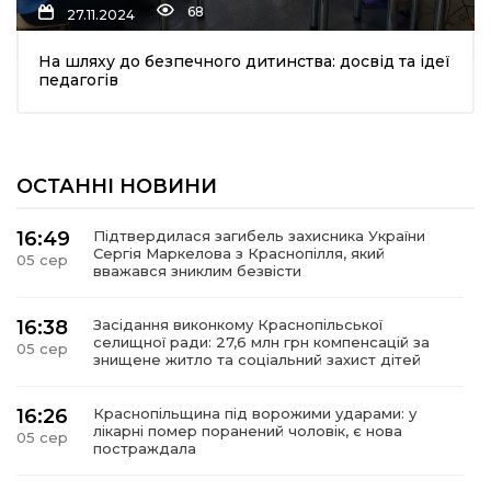
68
27.11.2024
На шляху до безпечного дитинства: досвід та ідеї
педагогів
ОСТАННІ НОВИНИ
шення
16:49
Підтвердилася загибель захисника України
Сергія Маркелова з Краснопілля, який
05 сер
ти
вважався зниклим безвісти
16:38
Засідання виконкому Краснопільської
селищної ради: 27,6 млн грн компенсацій за
05 сер
знищене житло та соціальний захист дітей
16:26
Краснопільщина під ворожими ударами: у
лікарні помер поранений чоловік, є нова
05 сер
постраждала