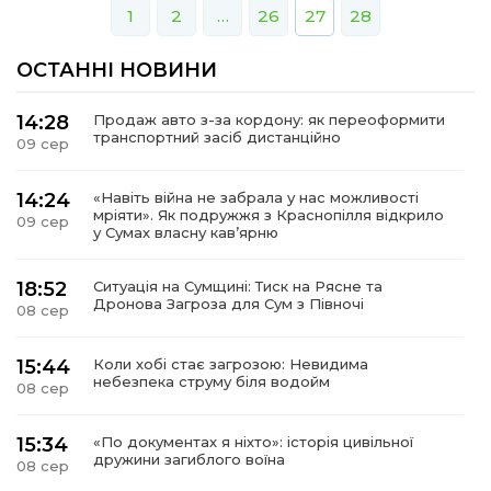
1
2
…
26
27
28
ОСТАННІ НОВИНИ
14:28
Продаж авто з-за кордону: як переоформити
транспортний засіб дистанційно
09 сер
14:24
«Навіть війна не забрала у нас можливості
мріяти». Як подружжя з Краснопілля відкрило
09 сер
у Сумах власну кав’ярню
18:52
Ситуація на Сумщині: Тиск на Рясне та
Дронова Загроза для Сум з Півночі
08 сер
15:44
Коли хобі стає загрозою: Невидима
небезпека струму біля водойм
08 сер
15:34
«По документах я ніхто»: історія цивільної
дружини загиблого воїна
08 сер