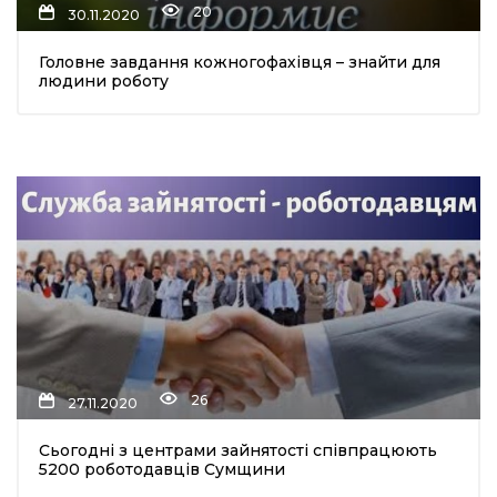
20
30.11.2020
Головне завдання кожногофахівця – знайти для
людини роботу
шення
ти
26
27.11.2020
Сьогодні з центрами зайнятості співпрацюють
5200 роботодавців Сумщини