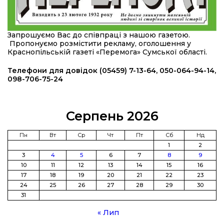
10:31
Знову біль… Знову втрата… На щиті
повертається захисник України Богдан Ємець
28 лип
Запрошуємо Вас до співпраці з нашою газетою.
Пропонуємо розмістити рекламу, оголошення у
16:57
Обмежено придатний, але безмежно
Краснопільській газеті «Перемога» Сумської області.
вмотивований: Як колишній лісівник став асом
24 лип
артилерії
Телефони для довідок (05459) 7-13-64, 050-064-94-14,
098-706-75-24
16:34
490 пацієнтів та 15 відвіданих сіл: МБФ
«Альянс громадського здоров’я» підбив
24 лип
підсумки роботи мобільних клінік у Сумській
області
Серпень 2026
12:24
Покинув безпечне життя за кордоном, щоб
Пн
Вт
Ср
Чт
Пт
Сб
Нд
захистити рідну землю: пам’яті Сергія
1
2
23 лип
Балабаєнка (ВІДЕО)
3
4
5
6
7
8
9
10
11
12
13
14
15
16
17
18
19
20
21
22
23
08:46
Командир гармати Руслан Козирін: «Змінити
підрозділ чи бригаду – навіть думки не було»
24
25
26
27
28
29
30
23 лип
31
20:36
Нова кав’ярня в Сумах: як родина військового
« Лип
з Краснопілля відкрила «Лев каву» за грантові
22 лип