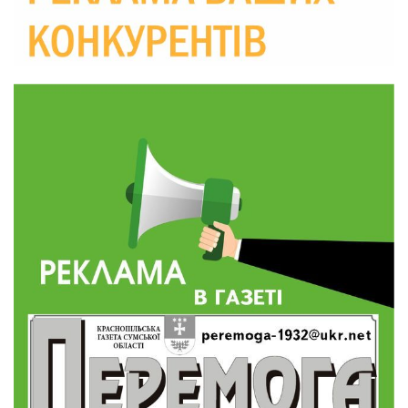
09:52
Родина Степаненків: від квітучого
прикордоння до втраченого дому
04 сер
19:36
Пишіть листи самому собі, або як уникнути
маніпуляційбез конфліктів
30 лип
19:29
«Все закінчиться, приїду й одружуся…»: Пам’яті
26-річного Захисника Богдана Ємця (ВІДЕО)
30 лип
20:06
Паливо по 100 грн та ризик дефіциту: чому в
Україні різко зростають ціни на АЗС
28 лип
20:00
Житлові сертифікати, підготовка до зими та
підтримка ВПО: підсумки засідання виконкому
28 лип
Краснопільської селищної ради
10:36
Валентина Масалітіна: «Нас тримає віра в
Перемогу і повернення додому»
28 лип