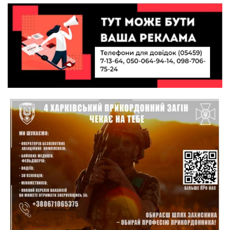
кошти (ВІДЕО)
14:37
Захищав кордон до останнього подиху:
пам’яті полеглого прикордонника Олександра
21 лип
Кичаня (ВІДЕО)
11:28
Від штанги до «крил»: як спорт і характер
колишнього паверліфтера гартують перемогу
21 лип
на Донеччині
11:19
На щиті повертається додому:
Краснопільська громада втратила 27-річного
21 лип
Захисника Сергія Балабаєнка
11:00
Музей, який був частиною життя
19 лип
10:49
Інтелектуальні злети та творчі перемоги:
історія успіху випускниці Вікторії Кондратенко
19 лип
10:40
Вірний присязі до останнього подиху: